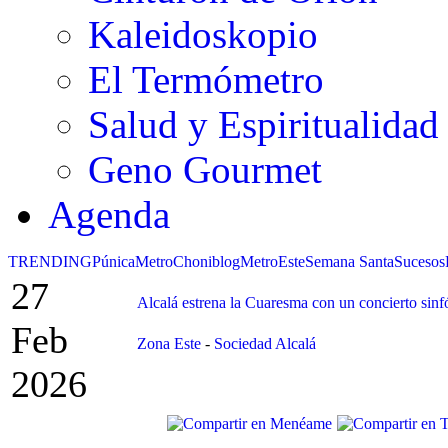
Kaleidoskopio
El Termómetro
Salud y Espiritualidad
Geno Gourmet
Agenda
TRENDING
Púnica
Metro
Choniblog
MetroEste
Semana Santa
Sucesos
27
Alcalá estrena la Cuaresma con un concierto sinf
Feb
Zona Este
-
Sociedad Alcalá
2026