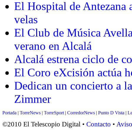
El Hospital de Antezana a
velas
El Club de Música Avella
verano en Alcalá
Alcalá estrena ciclo de co
El Coro eXcisión actúa h
Dedican un concierto a l
Zimmer
Portada
|
TorreNews
|
TorreSport
|
CorredorNews
|
Punto D Vista
|
Le
©2010 El Telescopio Digital •
Contacto
•
Aviso