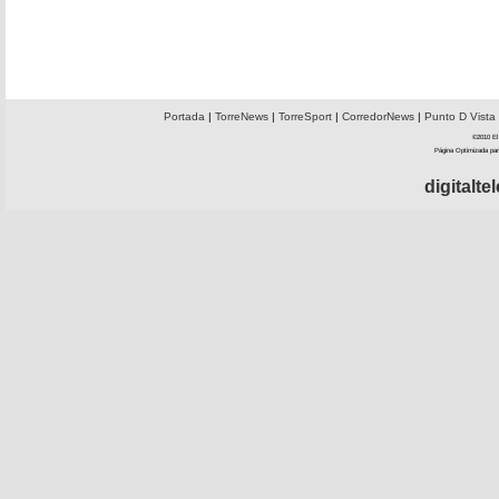
Portada
|
TorreNews
|
TorreSport
|
CorredorNews
|
Punto D Vista
©2010 El 
Página Optimizada par
digitalt