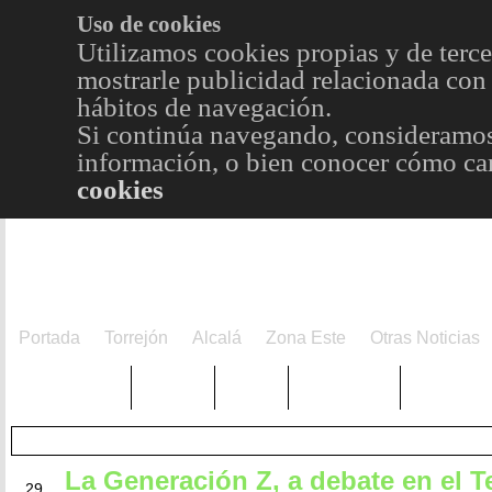
Uso de cookies
Utilizamos cookies propias y de terce
mostrarle publicidad relacionada con 
hábitos de navegación.
Si continúa navegando, consideramos
información, o bien conocer cómo cam
cookies
Portada
Torrejón
Alcalá
Zona Este
Otras Noticias
TRENDING
Púnica
Metro
Choniblog
MetroEst
La Generación Z, a debate en el T
MAY
29