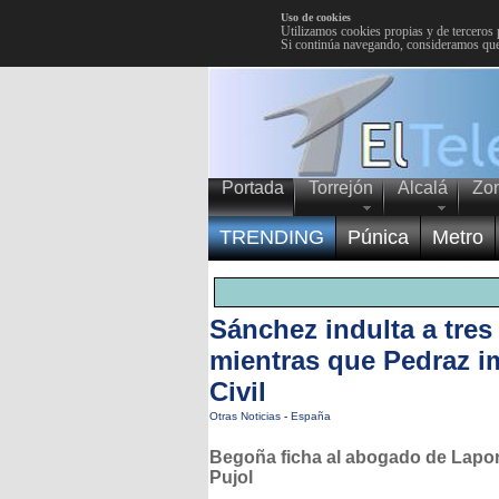
Uso de cookies
Utilizamos cookies propias y de terceros 
Si continúa navegando, consideramos que
Portada
Torrejón
Alcalá
Zo
TRENDING
Púnica
Metro
Sánchez indulta a tre
mientras que Pedraz im
Civil
Otras Noticias
-
España
Begoña ficha al abogado de Lapor
Pujol