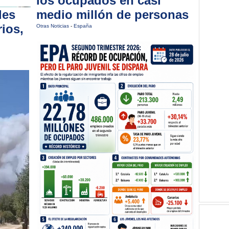
los ocupados en casi
les
medio millón de personas
ios,
Otras Noticias
-
España