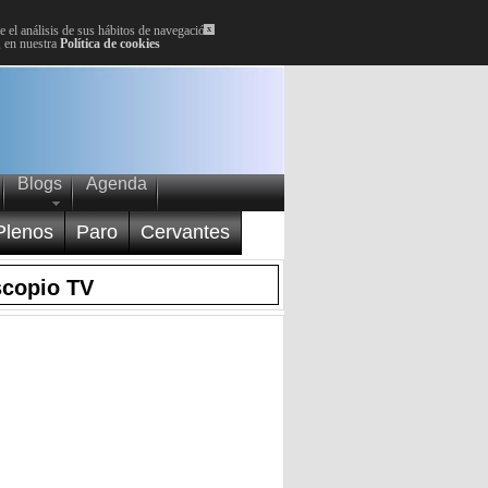
 el análisis de sus hábitos de navegación.
x
, en nuestra
Política de cookies
Blogs
Agenda
Plenos
Paro
Cervantes
scopio TV