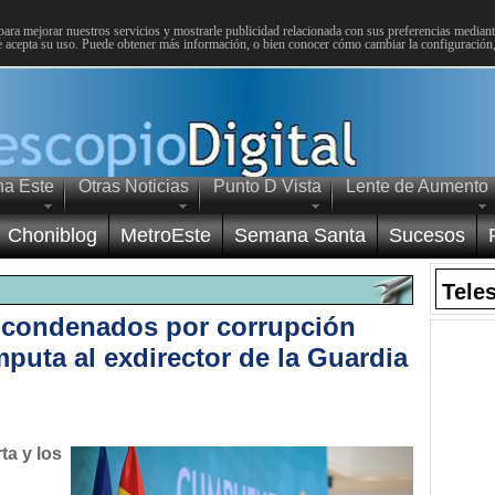
para mejorar nuestros servicios y mostrarle publicidad relacionada con sus preferencias mediante
 acepta su uso. Puede obtener más información, o bien conocer cómo cambiar la configuración
na Este
Otras Noticias
Punto D Vista
Lente de Aumento
Choniblog
MetroEste
Semana Santa
Sucesos
Tele
s condenados por corrupción
puta al exdirector de la Guardia
ta y los