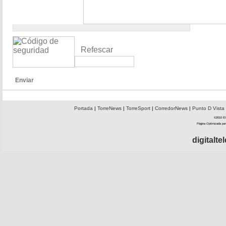
Refescar
Enviar
Portada
|
TorreNews
|
TorreSport
|
CorredorNews
|
Punto D Vista
©2010 El 
Página Optimizada par
digitalt