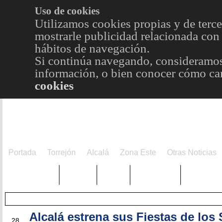
Uso de cookies
Utilizamos cookies propias y de terce
mostrarle publicidad relacionada con 
hábitos de navegación.
Si continúa navegando, consideramos
información, o bien conocer cómo cam
cookies
Portada
Torrejón
Alcalá
Zona Este
Otras Noticias
TRENDING
Púnica
Metro
Choniblog
MetroEst
Alcalá estrena sus Fiestas de los
JUL
28