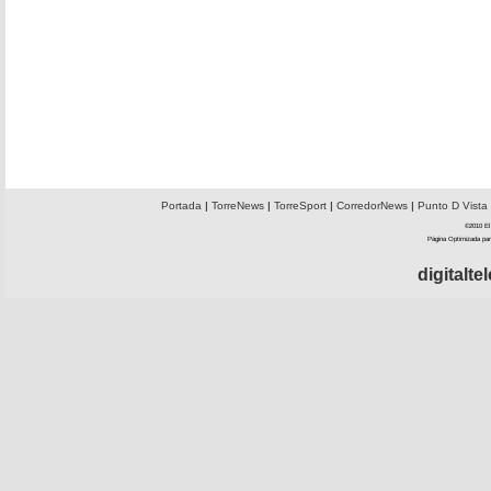
Portada
|
TorreNews
|
TorreSport
|
CorredorNews
|
Punto D Vista
©2010 El 
Página Optimizada par
digitalt