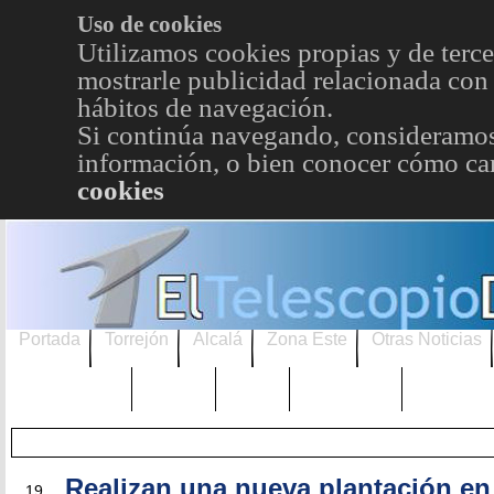
Uso de cookies
Utilizamos cookies propias y de terce
mostrarle publicidad relacionada con 
hábitos de navegación.
Si continúa navegando, consideramos
información, o bien conocer cómo cam
cookies
Portada
Torrejón
Alcalá
Zona Este
Otras Noticias
TRENDING
Púnica
Metro
Choniblog
MetroEst
DIC
Realizan una nueva plantación en
19