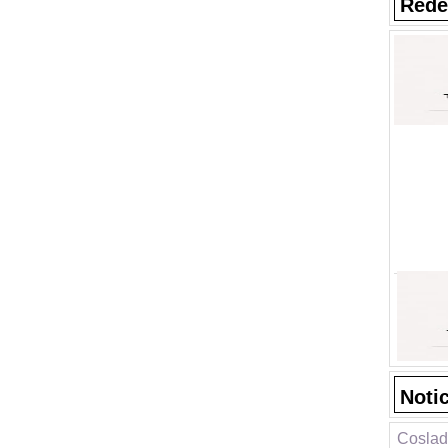
Rede
Noti
Coslad