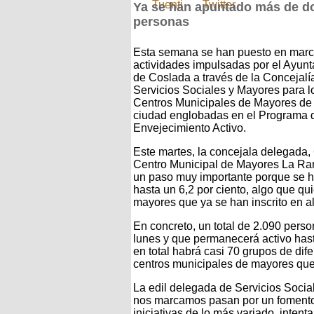
Ya se han apuntado más de do
personas
Esta semana se han puesto en marc
actividades impulsadas por el Ayun
de Coslada a través de la Concejalí
Servicios Sociales y Mayores para l
Centros Municipales de Mayores de 
ciudad englobadas en el Programa 
Envejecimiento Activo.
Este martes, la concejala delegada, 
Centro Municipal de Mayores La Ra
un paso muy importante porque se h
hasta un 6,2 por ciento, algo que q
mayores que ya se han inscrito en al
En concreto, un total de 2.090 per
lunes y que permanecerá activo hast
en total habrá casi 70 grupos de dif
centros municipales de mayores que
La edil delegada de Servicios Socia
nos marcamos pasan por un fomento de
iniciativas de lo más variado, inten