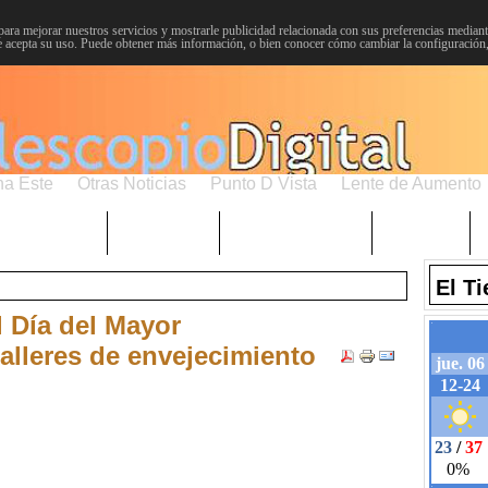
para mejorar nuestros servicios y mostrarle publicidad relacionada con sus preferencias mediante
 acepta su uso. Puede obtener más información, o bien conocer cómo cambiar la configuración
na Este
Otras Noticias
Punto D Vista
Lente de Aumento
Choniblog
MetroEste
Semana Santa
Sucesos
El T
l Día del Mayor
alleres de envejecimiento