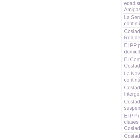
edadis
Amigas
La Sem
continú
Coslada
Red de
El PP p
domici
El Cen
Coslad
La Nav
contin
Coslad
Interg
Coslad
suspen
El PP r
clases
Cosla
Coslad