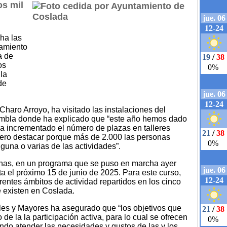
s mil
ha las
tamiento
a de
os
la
de
Charo Arroyo, ha visitado las instalaciones del
mbla donde ha explicado que “este año hemos dado
a incrementado el número de plazas en talleres
uiero destacar porque más de 2.000 las personas
guna o varias de las actividades”.
sonas, en un programa que se puso en marcha ayer
a el próximo 15 de junio de 2025. Para este curso,
erentes ámbitos de actividad repartidos en los cinco
 existen en Coslada.
les y Mayores ha asegurado que “los objetivos que
 la la participación activa, para lo cual se ofrecen
tando atender las necesidades y gustos de las y los