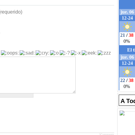
requerido)
b
A To
JComments