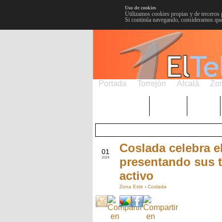
Uso de cookies
Utilizamos cookies propias y de terceros 
Si continúa navegando, consideramos que
Portada
Torrejón
Alcalá
Zo
TRENDING
Púnica
Metro
Coslada celebra e
OCT
01
presentando sus t
2024
activo
Zona Este
-
Coslada