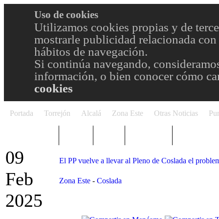
Uso de cookies
Utilizamos cookies propias y de terce
mostrarle publicidad relacionada con 
hábitos de navegación.
Si continúa navegando, consideramos
información, o bien conocer cómo cam
cookies
Portada
Torrejón
Alcalá
Zona Este
Otras Noticias
Pun
TRENDING
Púnica
Metro
Choniblog
MetroEste
09
El PP vuelve a llevar al Pleno de Coslada el problem
Feb
Zona Este
-
Coslada
2025