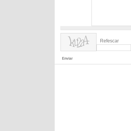
Refescar
Enviar