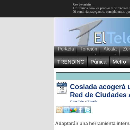
Uso de cookies
Utilizamos cookies propias y de terceros 
Si continúa navegando, consideramos que
Portada
Torrejón
Alcalá
Zo
TRENDING
Púnica
Metro
Coslada acogerá u
ABR
26
Red de Ciudades 
2026
Zona Este
-
Coslada
Adaptarán una herramienta intern