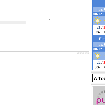
JComments
A To