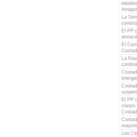
edadis
Amigas
La Sem
continú
El PP p
domici
El Cen
Coslad
La Nav
contin
Coslad
Interg
Coslad
suspen
El PP r
clases
Cosla
Coslad
mayore
Los Ce