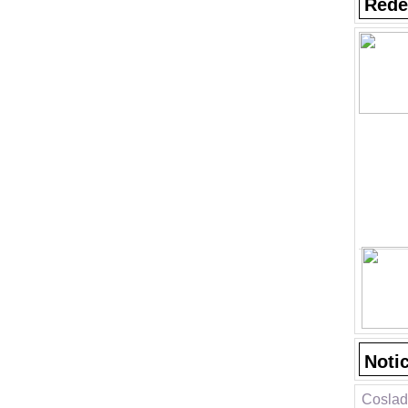
Rede
Noti
Coslad