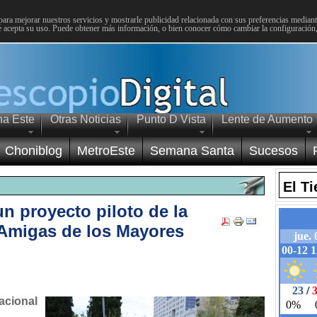
para mejorar nuestros servicios y mostrarle publicidad relacionada con sus preferencias mediante
 acepta su uso. Puede obtener más información, o bien conocer cómo cambiar la configuración
na Este
Otras Noticias
Punto D Vista
Lente de Aumento
Choniblog
MetroEste
Semana Santa
Sucesos
El T
n proyecto piloto de la
Amigas de los Mayores
acional