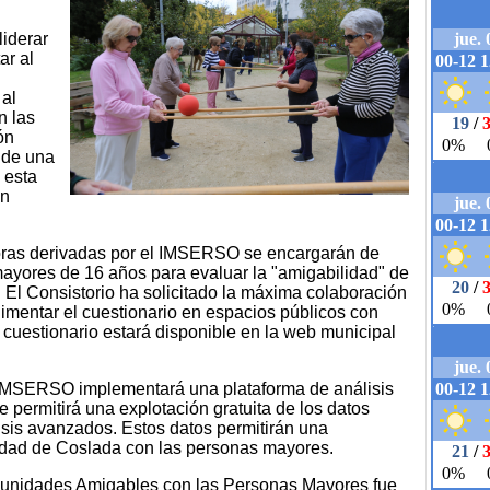
iderar
ar al
 al
n las
ón
 de una
 esta
en
oras derivadas por el IMSERSO se encargarán de
mayores de 16 años para evaluar la "amigabilidad" de
 El Consistorio ha solicitado la máxima colaboración
mentar el cuestionario en espacios públicos con
 cuestionario estará disponible en la web municipal
l IMSERSO implementará una plataforma de análisis
 permitirá una explotación gratuita de los datos
isis avanzados. Estos datos permitirán una
lidad de Coslada con las personas mayores.
unidades Amigables con las Personas Mayores fue