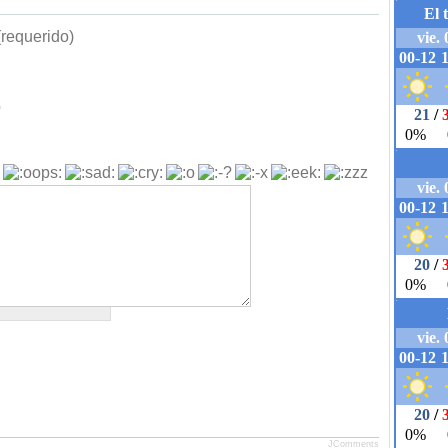
requerido)
b
JComments