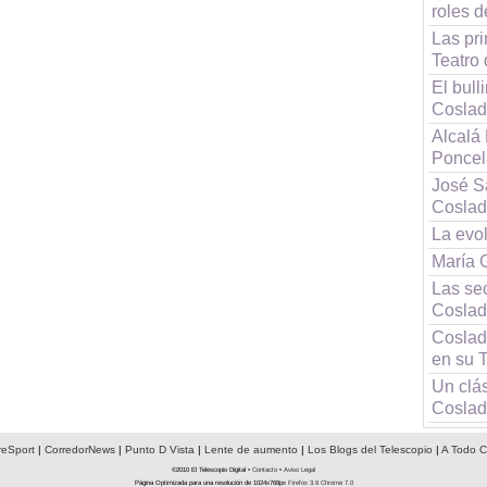
roles d
Las pri
Teatro
El bull
Cosla
Alcalá
Poncel
José Sa
Cosla
La evo
María G
Las se
Cosla
Coslada
en su T
Un clás
Cosla
reSport
|
CorredorNews
|
Punto D Vista
|
Lente de aumento
|
Los Blogs del Telescopio
|
A Todo C
©2010 El Telescopio Digital •
Contacto
•
Aviso Legal
Página Optimizada para una resolución de 1024x768px
Firefox 3.6
Chrome 7.0