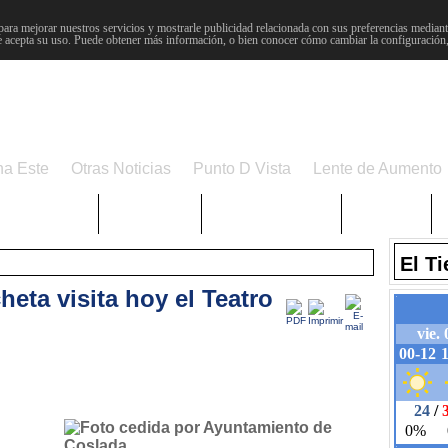
para mejorar nuestros servicios y mostrarle publicidad relacionada con sus preferencias mediante
 acepta su uso. Puede obtener más información, o bien conocer cómo cambiar la configuración
na Este
Otras Noticias
Punto D Vista
Lente de Aumento
Choniblog
MetroEste
Semana Santa
Sucesos
El T
eta visita hoy el Teatro