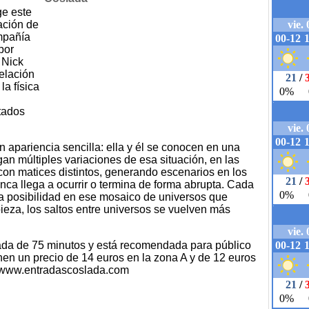
ge este
ación de
mpañía
por
 Nick
relación
la física
ltados
apariencia sencilla: ella y él se conocen en una
gan múltiples variaciones de esa situación, en las
con matices distintos, generando escenarios en los
unca llega a ocurrir o termina de forma abrupta. Cada
una posibilidad en ese mosaico de universos que
ieza, los saltos entre universos se vuelven más
ada de 75 minutos y está recomendada para público
enen un precio de 14 euros en la zona A y de 12 euros
n www.entradascoslada.com