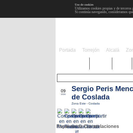
Uso de cookies
Utilizamos cookies propias y de terceros 
Si continúa navegando, consideramos que
Portada
Torrejón
Alcalá
Zo
TRENDING
Púnica
Metro
Sergio Peris Mench
MAY
09
de Coslada
2026
Zona Este
-
Coslada
Representa Constelaciones