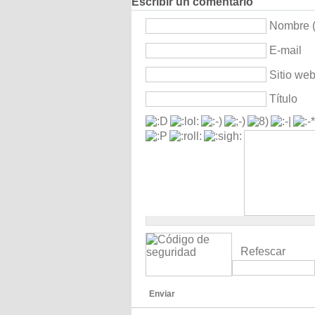
Escribir un comentario
Nombre (
E-mail
Sitio we
Título
Refescar
Enviar