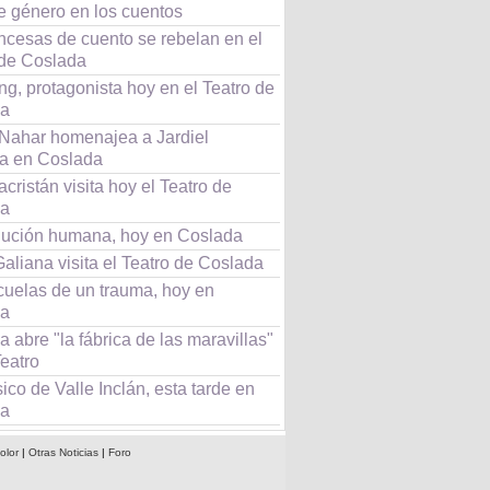
e género en los cuentos
ncesas de cuento se rebelan en el
 de Coslada
ing, protagonista hoy en el Teatro de
da
 Nahar homenajea a Jardiel
a en Coslada
cristán visita hoy el Teatro de
da
lución humana, hoy en Coslada
aliana visita el Teatro de Coslada
cuelas de un trauma, hoy en
da
 abre "la fábrica de las maravillas"
eatro
ico de Valle Inclán, esta tarde en
da
olor
|
Otras Noticias
|
Foro