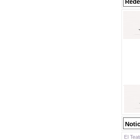
Rede
Noti
El Tea