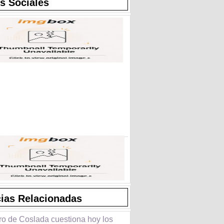
s Sociales
cias Relacionadas
tro de Coslada cuestiona hoy los