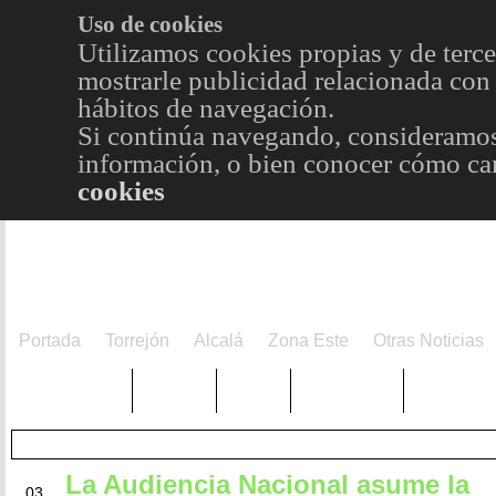
Uso de cookies
Utilizamos cookies propias y de terce
mostrarle publicidad relacionada con 
hábitos de navegación.
Si continúa navegando, consideramos
información, o bien conocer cómo cam
cookies
Portada
Torrejón
Alcalá
Zona Este
Otras Noticias
TRENDING
Púnica
Metro
Choniblog
MetroEst
La Audiencia Nacional asume la
MAR
03