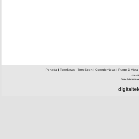
Portada
|
TorreNews
|
TorreSport
|
CorredorNews
|
Punto D Vista
©2010 El 
Página Optimizada par
digitalt