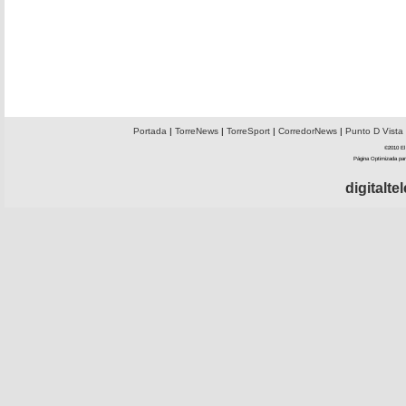
Portada
|
TorreNews
|
TorreSport
|
CorredorNews
|
Punto D Vista
©2010 El 
Página Optimizada par
digitalt