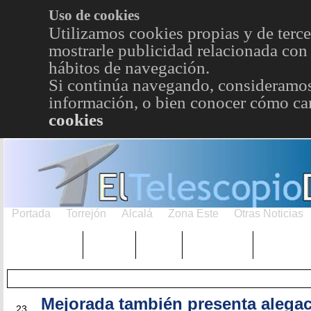
Uso de cookies
Utilizamos cookies propias y de terce
mostrarle publicidad relacionada con 
hábitos de navegación.
Si continúa navegando, consideramos
información, o bien conocer cómo cam
cookies
Portada
Torrejón
Alcalá
Zona Este
Otras Noticias
TRENDING
Púnica
Metro
Choniblog
MetroEst
Mejorada también presenta alega
AGO
23