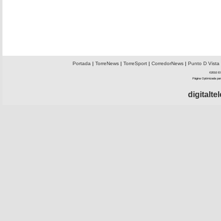
Portada
|
TorreNews
|
TorreSport
|
CorredorNews
|
Punto D Vista
©2010 El 
Página Optimizada par
digitalt