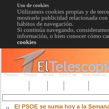
Uso de cookies
Utilizamos cookies propias y de terce
mostrarle publicidad relacionada con 
hábitos de navegación.
Si continúa navegando, consideramos
información, o bien conocer cómo cam
cookies
Portada
Torrejón
Alcalá
Zona Este
Otras Noticias
TRENDING
Púnica
Metro
Choniblog
MetroEst
El PSOE se suma hoy a la Semana
MAR
11