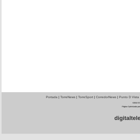
Portada
|
TorreNews
|
TorreSport
|
CorredorNews
|
Punto D Vista
©2010 El 
Página Optimizada par
digitalt