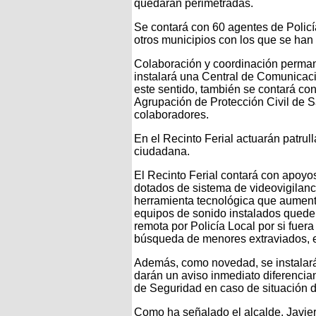
quedarán perimetradas.
Se contará con 60 agentes de Polic
otros municipios con los que se ha
Colaboración y coordinación permane
instalará una Central de Comunicaci
este sentido, también se contará con
Agrupación de Protección Civil de 
colaboradores.
En el Recinto Ferial actuarán patrul
ciudadana.
El Recinto Ferial contará con apoyo
dotados de sistema de videovigilan
herramienta tecnológica que aument
equipos de sonido instalados queden
remota por Policía Local por si fuer
búsqueda de menores extraviados, e
Además, como novedad, se instalar
darán un aviso inmediato diferencian
de Seguridad en caso de situación d
Como ha señalado el alcalde, Javie