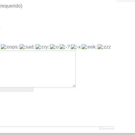
requerido)
b
JComments