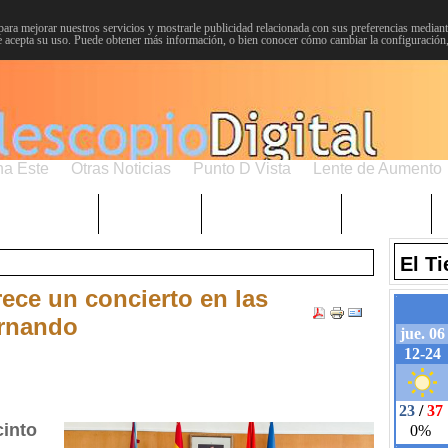
para mejorar nuestros servicios y mostrarle publicidad relacionada con sus preferencias mediante
 acepta su uso. Puede obtener más información, o bien conocer cómo cambiar la configuración
na Este
Otras Noticias
Punto D Vista
Lente de Aumento
Choniblog
MetroEste
Semana Santa
Sucesos
El T
ece un concierto en las
ernando
cinto