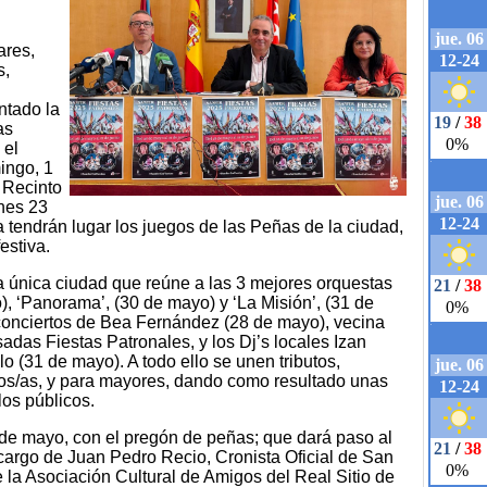
ares,
s,
ntado la
as
 el
ingo, 1
 Recinto
rnes 23
tendrán lugar los juegos de las Peñas de la ciudad,
estiva.
 única ciudad que reúne a las 3 mejores orquestas
o), ‘Panorama’, (30 de mayo) y ‘La Misión’, (31 de
conciertos de Bea Fernández (28 de mayo), vecina
adas Fiestas Patronales, y los Dj’s locales Izan
 (31 de mayo). A todo ello se unen tributos,
os/as, y para mayores, dando como resultado unas
los públicos.
8 de mayo, con el pregón de peñas; que dará paso al
 cargo de Juan Pedro Recio, Cronista Oficial de San
la Asociación Cultural de Amigos del Real Sitio de