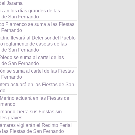
 del Jarama
zan los días grandes de las
s de San Fernando
o Flamenco se suma a las Fiestas
 Fernando
drid llevará al Defensor del Pueblo
vo reglamento de casetas de las
s de San Fernando
oledo se suma al cartel de las
s de San Fernando
ón se suma al cartel de las Fiestas
 Fernando
tera actuará en las Fiestas de San
ndo
Merino actuará en las Fiestas de
rnando
rnando cierra sus Fiestas sin
ntes graves
maras vigilarán el Recinto Ferial
e las Fiestas de San Fernando