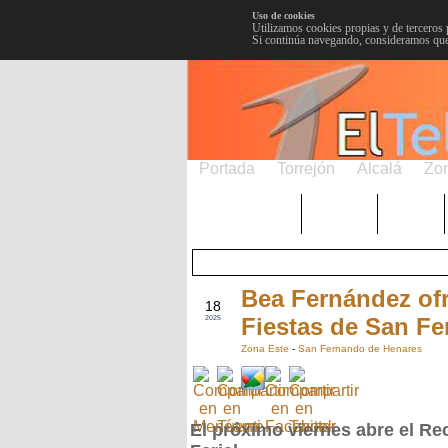
Uso de cookies
Utilizamos cookies propias y de terceros 
Si continúa navegando, consideramos que
Portada
Torrejón
Alcalá
Zo
TRENDING
Púnica
Metro
Bea Fernández ofr
MAY
18
Fiestas de San F
2025
Zona Este
-
San Fernando de Henares
El próximo viernes abre el Re