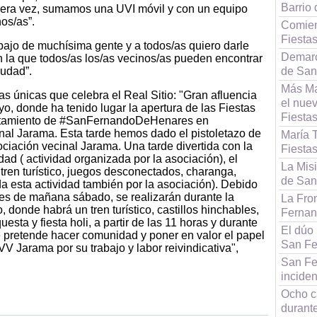
Barrio
mera vez, sumamos una UVI móvil y con un equipo
os/as”.
Comien
Fiesta
bajo de muchísima gente y a todos/as quiero darle
Demarc
n la que todos/as los/as vecinos/as pueden encontrar
iudad”.
de San
Más Ma
as únicas que celebra el Real Sitio: "Gran afluencia
el nue
yo, donde ha tenido lugar la apertura de las Fiestas
Fiesta
untamiento de #SanFernandoDeHenares en
nal Jarama. Esta tarde hemos dado el pistoletazo de
María T
sociación vecinal Jarama. Una tarde divertida con la
Fiesta
d ( actividad organizada por la asociación), el
La Misi
tren turístico, juegos desconectados, charanga,
de San
da esta actividad también por la asociación). Debido
dades de mañana sábado, se realizarán durante la
La Fron
 donde habrá un tren turístico, castillos hinchables,
Ferna
sta y fiesta holi, a partir de las 11 horas y durante
El dúo 
se pretende hacer comunidad y poner en valor el papel
San Fe
V Jarama por su trabajo y labor reivindicativa",
San Fe
incide
Ocho cá
durant