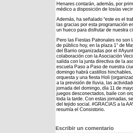
Henares contarán, además, por pri
médico a disposición de los/as vecin
Además, ha señalado “este es el tra
las gracias por esta programación e
un hueco para disfrutar de nuestra c
Pero las Fiestas Patronales no son l
de público hoy, en la plaza 1° de Ma
del Barrio organizadas por el #Ay
colaboración con la Asociación Veci
salida con la junta directiva de la a
escuela Paso a Paso de nuestra ciuda
domingo habrá castillos hinchables, 
orquesta y una fiesta Holi (organiza
a la previsión de lluvia, las activi
jornada del domingo, día 11 de mayo,
juegos desconectados, baile con orque
toda la tarde. Con estas jornadas, 
del tejido social. #GRACIAS a la AAV
resumía el Consistorio.
Escribir un comentario