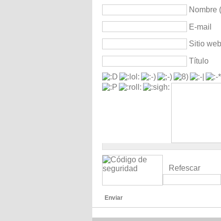
Nombre (
E-mail
Sitio we
Título
Refescar
Enviar