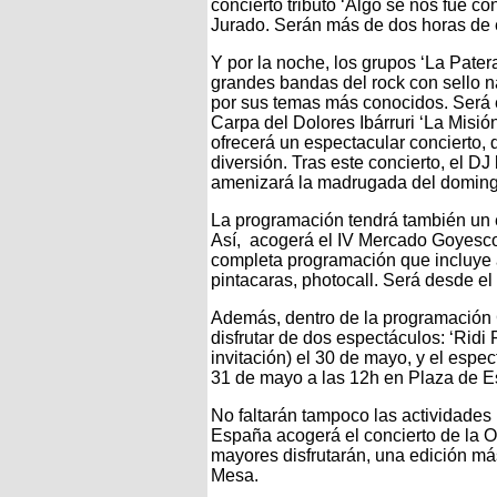
concierto tributo ‘Algo se nos fue c
Jurado. Serán más de dos horas de e
Y por la noche, los grupos ‘La Patera
grandes bandas del rock con sello 
por sus temas más conocidos. Será e
Carpa del Dolores Ibárruri ‘La Misió
ofrecerá un espectacular concierto, 
diversión. Tras este concierto, el DJ
amenizará la madrugada del doming
La programación tendrá también un e
Así, acogerá el IV Mercado Goyesco 
completa programación que incluye an
pintacaras, photocall. Será desde el
Además, dentro de la programación
disfrutar de dos espectáculos: ‘Ridi 
invitación) el 30 de mayo, y el espec
31 de mayo a las 12h en Plaza de 
No faltarán tampoco las actividades 
España acogerá el concierto de la 
mayores disfrutarán, una edición m
Mesa.