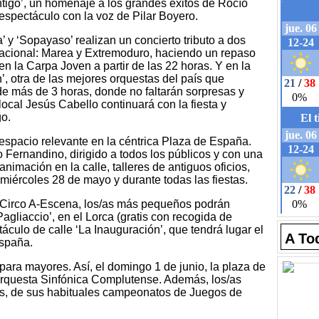
ontigo’, un homenaje a los grandes éxitos de Rocío
spectáculo con la voz de Pilar Boyero.
’ y ‘Sopayaso’ realizan un concierto tributo a dos
nacional: Marea y Extremoduro, haciendo un repaso
n la Carpa Joven a partir de las 22 horas. Y en la
n’, otra de las mejores orquestas del país que
de más de 3 horas, donde no faltarán sorpresas y
 local Jesús Cabello continuará con la fiesta y
o.
spacio relevante en la céntrica Plaza de España.
Fernandino, dirigido a todos los públicos y con una
imación en la calle, talleres de antiguos oficios,
 miércoles 28 de mayo y durante todas las fiestas.
 Circo A-Escena, los/as más pequeños podrán
Pagliaccio’, en el Lorca (gratis con recogida de
táculo de calle ‘La Inauguración’, que tendrá lugar el
A To
España.
para mayores. Así, el domingo 1 de junio, la plaza de
Orquesta Sinfónica Complutense. Además, los/as
ás, de sus habituales campeonatos de Juegos de