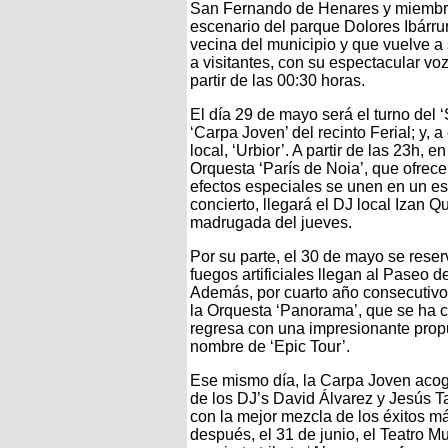
San Fernando de Henares y miembro 
escenario del parque Dolores Ibárrur
vecina del municipio y que vuelve a 
a visitantes, con su espectacular voz
partir de las 00:30 horas.
El día 29 de mayo será el turno del ‘
‘Carpa Joven’ del recinto Ferial; y, 
local, ‘Urbior’. A partir de las 23h, e
Orquesta ‘París de Noia’, que ofrec
efectos especiales se unen en un esp
concierto, llegará el DJ local Izan Q
madrugada del jueves.
Por su parte, el 30 de mayo se res
fuegos artificiales llegan al Paseo d
Además, por cuarto año consecutivo, 
la Orquesta ‘Panorama’, que se ha c
regresa con una impresionante prop
nombre de ‘Epic Tour’.
Ese mismo día, la Carpa Joven acoger
de los DJ’s David Álvarez y Jesús Ta
con la mejor mezcla de los éxitos má
después, el 31 de junio, el Teatro M