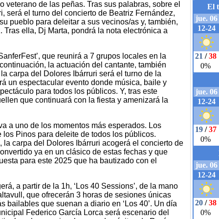
veterano de las peñas. Tras sus palabras, sobre el
i, será el turno del concierto de Beatriz Fernández,
su pueblo para deleitar a sus vecinos/as y, también,
. Tras ella, Dj Marta, pondrá la nota electrónica a
SanferFest’, que reunirá a 7 grupos locales en la
a continuación, la actuación del cantante, también
n la carpa del Dolores Ibárruri será el turno de la
erá un espectacular evento donde música, baile y
ectáculo para todos los públicos. Y, tras este
uellen que continuará con la fiesta y amenizará la
erva a uno de los momentos más esperados. Los
e los Pinos para deleite de todos los públicos.
la carpa del Dolores Ibárruri acogerá el concierto de
onvertido ya en un clásico de estas fechas y que
uesta para este 2025 que ha bautizado con el
á, a partir de la 1h, ‘Los 40 Sessions’, de la mano
ltavull, que ofrecerán 3 horas de sesiones únicas
s bailables que suenan a diario en ‘Los 40’. Un día
unicipal Federico García Lorca será escenario del