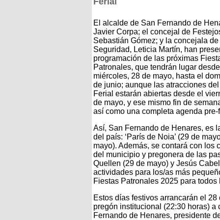
Ferial
El alcalde de San Fernando de Hen
Javier Corpa; el concejal de Festejo
Sebastián Gómez; y la concejala de
Seguridad, Leticia Martín, han prese
programación de las próximas Fiest
Patronales, que tendrán lugar desde
miércoles, 28 de mayo, hasta el dom
de junio; aunque las atracciones del
Ferial estarán abiertas desde el vie
de mayo, y ese mismo fin de semana 
así como una completa agenda pre-f
Así, San Fernando de Henares, es la
del país: ‘París de Noia’ (29 de may
mayo). Además, se contará con los 
del municipio y pregonera de las pas
Quellen (29 de mayo) y Jesús Cabello
actividades para los/as más pequeñ
Fiestas Patronales 2025 para todos 
Estos días festivos arrancarán el 2
pregón institucional (22:30 horas) a
Fernando de Henares, presidente de 