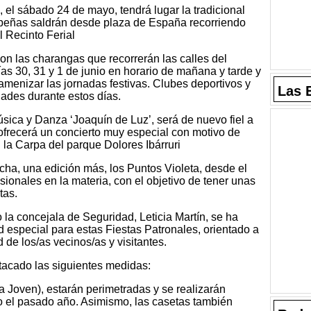
 el sábado 24 de mayo, tendrá lugar la tradicional
s peñas saldrán desde plaza de España recorriendo
l Recinto Ferial
con las charangas que recorrerán las calles del
ías 30, 31 y 1 de junio en horario de mañana y tarde y
enizar las jornadas festivas. Clubes deportivos y
Las 
dades durante estos días.
ica y Danza ‘Joaquín de Luz’, será de nuevo fiel a
 ofrecerá un concierto muy especial con motivo de
n la Carpa del parque Dolores Ibárruri
ha, una edición más, los Puntos Violeta, desde el
sionales en la materia, con el objetivo de tener unas
tas.
o la concejala de Seguridad, Leticia Martín, se ha
 especial para estas Fiestas Patronales, orientado a
 de los/as vecinos/as y visitantes.
stacado las siguientes medidas:
 Joven), estarán perimetradas y se realizarán
o el pasado año. Asimismo, las casetas también