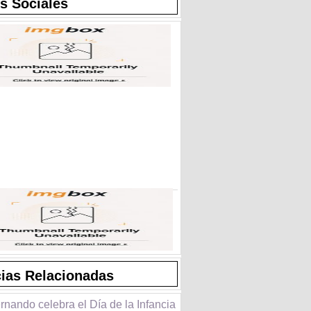
s Sociales
cias Relacionadas
nando celebra el Día de la Infancia