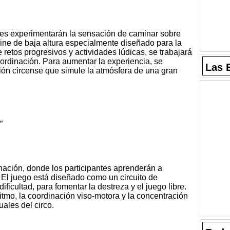
antes experimentarán la sensación de caminar sobre
kline de baja altura especialmente diseñado para la
de retos progresivos y actividades lúdicas, se trabajará
coordinación. Para aumentar la experiencia, se
Las 
n circense que simule la atmósfera de una gran
”
inación, donde los participantes aprenderán a
 El juego está diseñado como un circuito de
ificultad, para fomentar la destreza y el juego libre.
 ritmo, la coordinación viso-motora y la concentración
uales del circo.