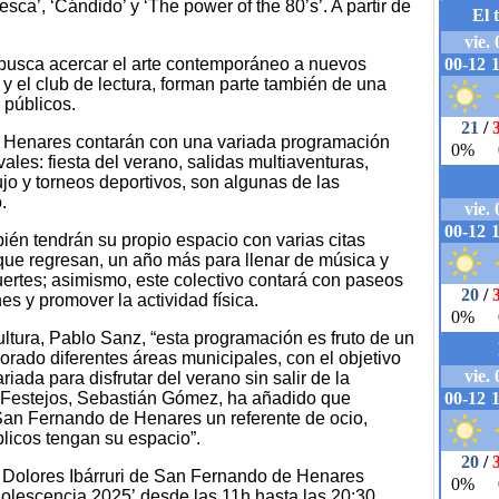
fresca’, ‘Cándido’ y ‘The power of the 80’s’. A partir de
e busca acercar el arte contemporáneo a nuevos
as y el club de lectura, forman parte también de una
 públicos.
 Henares contarán con una variada programación
ales: fiesta del verano, salidas multiaventuras,
jo y torneos deportivos, son algunas de las
.
én tendrán su propio espacio con varias citas
’ que regresan, un año más para llenar de música y
uertes; asimismo, este colectivo contará con paseos
es y promover la actividad física.
tura, Pablo Sanz, “esta programación es fruto de un
orado diferentes áreas municipales, con el objetivo
iada para disfrutar del verano sin salir de la
de Festejos, Sebastián Gómez, ha añadido que
an Fernando de Henares un referente de ocio,
blicos tengan su espacio”.
e Dolores Ibárruri de San Fernando de Henares
Adolescencia 2025’ desde las 11h hasta las 20:30