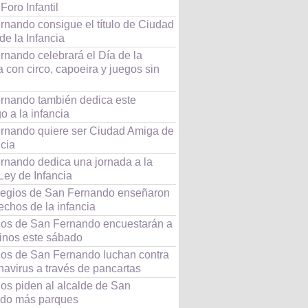
Foro Infantil
rnando consigue el título de Ciudad
e la Infancia
rnando celebrará el Día de la
a con circo, capoeira y juegos sin
rnando también dedica este
 a la infancia
rnando quiere ser Ciudad Amiga de
ncia
rnando dedica una jornada a la
Ley de Infancia
legios de San Fernando enseñaron
echos de la infancia
ños de San Fernando encuestarán a
cinos este sábado
ños de San Fernando luchan contra
navirus a través de pancartas
ños piden al alcalde de San
do más parques