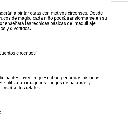
renderán a pintar caras con motivos circenses. Desde
trucos de magia, cada niño podrá transformarse en su
tor enseñará las técnicas básicas del maquillaje
os y divertidos.
ocuentos circenses”
rticipantes inventen y escriban pequeñas historias
Se utilizarán imágenes, juegos de palabras y
inspirar los relatos.
s