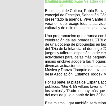
En julio vuelven “Las Veladas del 
El concejal de Cultura, Pablo Sanz, 
concejal de Festejos, Sebastián Gó
presentado la agenda ‘Vive Sanfer 
verano!’, que recoge toda la activid
cultural y de ocio de los meses estiv
Una programación que arranca con 
celebración de las jornadas LGTBI 
de una docena de propuestas en las
del ‘Día de la Infancia’ el domingo 2
juegos y talleres, espectáculo de c
actividades para los/as más pequeño
mismo enclave acogerá las ‘Hoguera
diversas actuaciones musicales a c
Música y Danza ‘Joaquín de Luz’, as
de la Asociación ‘Estamos Todos?’ y
Por su parte, la plaza de España ac
públicos: ‘Gru 4. Mi villano favorito’
los simios’ y ‘Padre no hay más qu
del mes de julio a partir de las 22 h
Este mismo lugar también será telón 