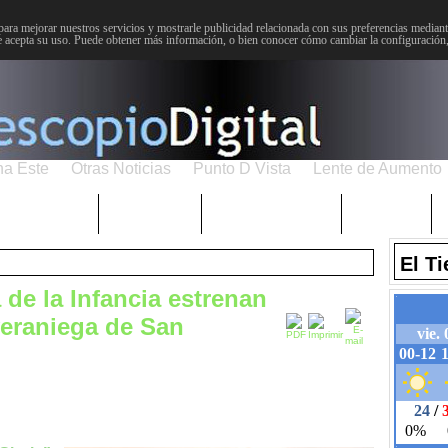
para mejorar nuestros servicios y mostrarle publicidad relacionada con sus preferencias mediante
 acepta su uso. Puede obtener más información, o bien conocer cómo cambiar la configuración
na Este
Otras Noticias
Punto D Vista
Lente de Aumento
Choniblog
MetroEste
Semana Santa
Sucesos
El T
a de la Infancia estrenan
veraniega de San