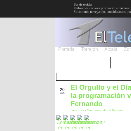
Uso de cookies
Utilizamos cookies propias y de terceros 
Si continúa navegando, consideramos que
Portada
Torrejón
Alcalá
Zo
TRENDING
Púnica
Metro
El Orgullo y el Dí
JUN
20
la programación 
2025
Fernando
Zona Este
-
San Fernando de Henares