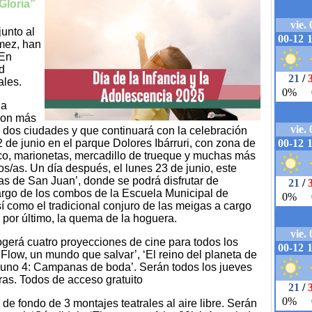
Gloria”
junto al
mez, han
¡En
ad
ales.
la
con más
 dos ciudades y que continuará con la celebración
2 de junio en el parque Dolores Ibárruri, con zona de
irco, marionetas, mercadillo de trueque y muchas más
s/as. Un día después, el lunes 23 de junio, este
s de San Juan’, donde se podrá disfrutar de
argo de los combos de la Escuela Municipal de
í como el tradicional conjuro de las meigas a cargo
 por último, la quema de la hoguera.
ogerá cuatro proyecciones de cine para todos los
, ‘Flow, un mundo que salvar’, ‘El reino del planeta de
e uno 4: Campanas de boda’. Serán todos los jueves
oras. Todos de acceso gratuito
de fondo de 3 montajes teatrales al aire libre. Serán