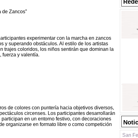
Rede
a de Zancos”
articipantes experimentar con la marcha en zancos
s y superando obstáculos. Al estilo de los artistas
n trajes coloridos, los niños sentirán que dominan la
, fuerza y valentía.
aros de colores con puntería hacia objetivos diversos,
pectáculos circenses. Los participantes desarrollarán
 participan en un entorno festivo, con decoraciones
Noti
de organizarse en formato libre o como competición
San Fer