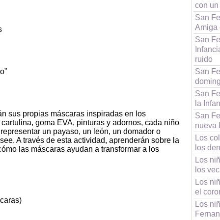
con un 
San Fe
Amiga d
s
San Fe
Infanci
ruido
co”
San Fe
domingo
San Fe
la Infa
arán sus propias máscaras inspiradas en los
San Fe
 cartulina, goma EVA, pinturas y adornos, cada niño
nueva 
 representar un payaso, un león, un domador o
Los co
ee. A través de esta actividad, aprenderán sobre la
los der
y cómo las máscaras ayudan a transformar a los
Los ni
los ve
Los ni
el coro
 caras)
Los ni
Fernan