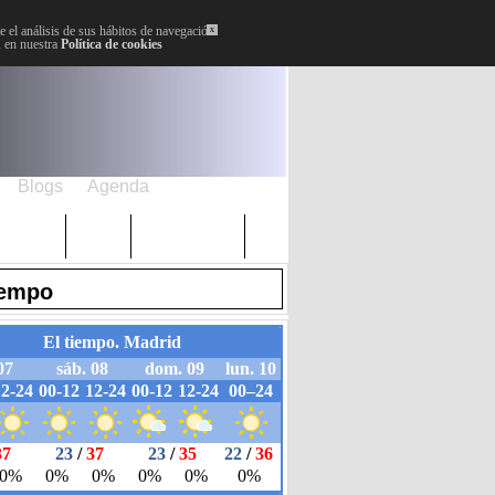
 el análisis de sus hábitos de navegación.
x
, en nuestra
Política de cookies
Blogs
Agenda
Plenos
Paro
Cervantes
iempo