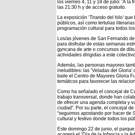
los viernes 4, 11 y 18 de julio: ‘A la 
las 21:30 h y de acceso gratuito.
La exposición ‘Tirando del hilo’ qu
públicos, así como tertulias literari
programación cultural para todos los
Los/as jóvenes de San Fernando de
para disfrutar de estas semanas estiv
gyncana de arte o concursos de dibu
actividades dirigidas a este colectivo
Además, las personas mayores tambi
ineludibles: las ‘Veladas del Gloria
baile el Centro de Mayores Gloria F
temáticos para favorecer las relacion
Como ha señalado el concejal de Cul
trabajo transversal, donde han colab
de ofrecer una agenda completa y var
ciudad”. Por su parte, el concejal 
“seguimos apostando por hacer de S
cultural y festivo donde todos los pú
Este domingo 22 de junio, el parqu
acogerá el ‘Día de la Infancia y la 