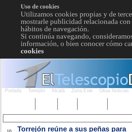
Uso de cookies
Utilizamos cookies propias y de terce
mostrarle publicidad relacionada con 
hábitos de navegación.
Si continúa navegando, consideramos
información, o bien conocer cómo cam
cookies
Portada
Torrejón
Alcalá
Zona Este
Otras Noticias
TRENDING
Púnica
Metro
Choniblog
MetroEst
Torrejón reúne a sus peñas para
NOV
10