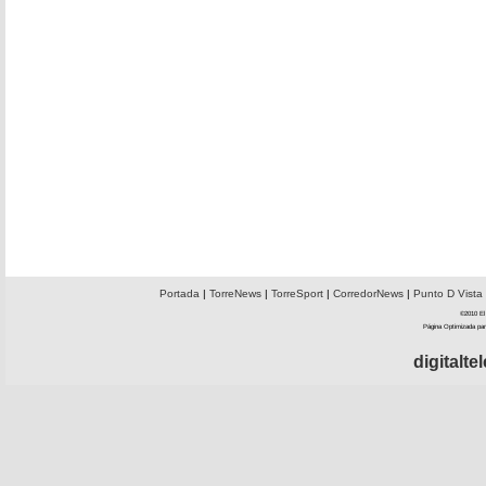
Portada
|
TorreNews
|
TorreSport
|
CorredorNews
|
Punto D Vista
©2010 El 
Página Optimizada par
digitalt