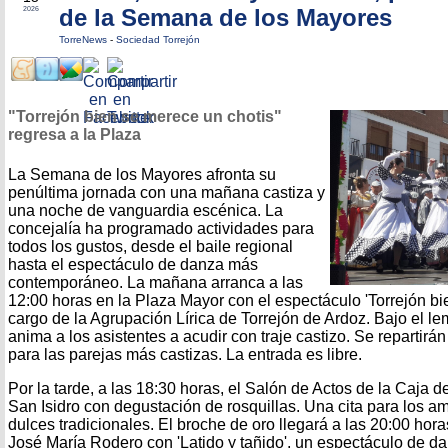
de la Semana de los Mayores
2026
TorreNews
-
Sociedad Torrejón
"Torrejón bien se merece un chotis"
regresa a la Plaza
La Semana de los Mayores afronta su
penúltima jornada con una mañana castiza y
una noche de vanguardia escénica. La
concejalía ha programado actividades para
todos los gustos, desde el baile regional
hasta el espectáculo de danza más
contemporáneo. La mañana arranca a las
12:00 horas en la Plaza Mayor con el espectáculo 'Torrejón bi
cargo de la Agrupación Lírica de Torrejón de Ardoz. Bajo el lem
anima a los asistentes a acudir con traje castizo. Se repartirá
para las parejas más castizas. La entrada es libre.
Por la tarde, a las 18:30 horas, el Salón de Actos de la Caja d
San Isidro con degustación de rosquillas. Una cita para los am
dulces tradicionales. El broche de oro llegará a las 20:00 hora
José María Rodero con 'Latido y tañido', un espectáculo de d