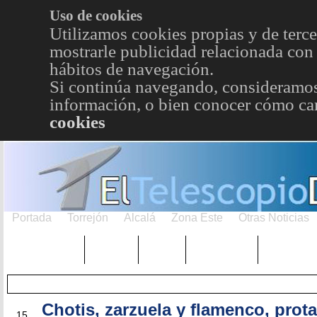
Uso de cookies
Utilizamos cookies propias y de terce
mostrarle publicidad relacionada con 
hábitos de navegación.
Si continúa navegando, consideramos
información, o bien conocer cómo cam
cookies
Portada
Torrejón
Alcalá
Zona Este
Otras Noticias
TRENDING
Púnica
Metro
Choniblog
MetroEst
Chotis, zarzuela y flamenco, prot
MAY
15