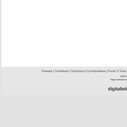
Portada
|
TorreNews
|
TorreSport
|
CorredorNews
|
Punto D Vista
©2010 El 
Página Optimizada par
digitalt