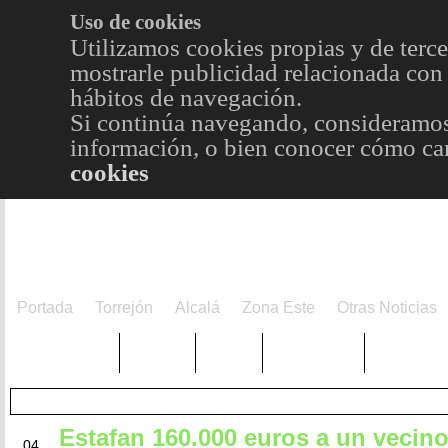
Uso de cookies
Utilizamos cookies propias y de terce
mostrarle publicidad relacionada con 
hábitos de navegación.
Si continúa navegando, consideramos
información, o bien conocer cómo cam
cookies
Portada
Torrejón
Alcalá
Zona Este
Otras Noticias
TRENDING
Púnica
Metro
Choniblog
MetroEst
Estafan 160.000 euros a un vecin
MAY
04