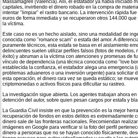
Massamagrell (Valencia). Allí, el estafador ya había iniciado
capitales, invirtiendo el dinero robado en la compra de materi
intentar "limpiar" el rastro bancario. La intervención rápida fu
euros de forma inmediata y se recuperaron otros 144.000 que 
la víctima.
Este caso no es un hecho aislado, sino una modalidad de inge
conocida como "romance scam" o estafa del amor. A diferencia 
puramente técnicos, esta estafa se basa en el aislamiento emo
delincuentes suelen utilizar perfiles falsos (fotos de modelos,
éxito) y abruman a la víctima con atenciones y promesas de fu
vínculo de dependencia (una técnica conocida como "love bo
establecida la confianza, el estafador alega una emergencia (
problemas aduaneros o una inversión urgente) para solicitar 
esta operación, el dinero rara vez se queda estático; se mue
criptomonedas o activos físicos para dificultar su rastreo.
La investigación sigue abierta. Los agentes trabajan ahora en 
detención del autor, sobre quien pesan cargos por estafa y bl
La Guardia Civil insiste en que la prevención es la mejor herr
recuperación de fondos en estos delitos es extremadamente c
dinero sale de las fronteras nacionales. Recomiendan realiza
imágenes en Google para verificar si la foto del perfil pertene
dinero a personas que no se hayan conocido físicamente, des