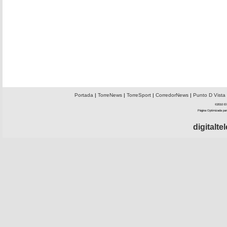
Portada
|
TorreNews
|
TorreSport
|
CorredorNews
|
Punto D Vista
©2010 El 
Página Optimizada par
digitalt