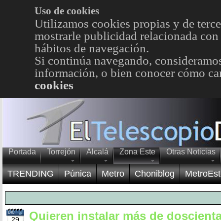
Uso de cookies
Utilizamos cookies propias y de terce
mostrarle publicidad relacionada con 
hábitos de navegación.
Si continúa navegando, consideramos
información, o bien conocer cómo cam
cookies
Portada
Torrejón
Alcalá
Zona Este
Otras Noticias
TRENDING
Púnica
Metro
Choniblog
MetroEst
Quieren instalar más de doscient
DIC
29