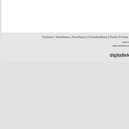
Portada
|
TorreNews
|
TorreSport
|
CorredorNews
|
Punto D Vista
©2010 El 
Página Optimizada par
digitalt