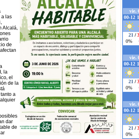
á
 a las
,
 Alcalá,
iones
rrio
cio de
afectan
la
, la
co, el
ión de la
stá
 tanto a
alquier
posibles
an dar
table de
dar