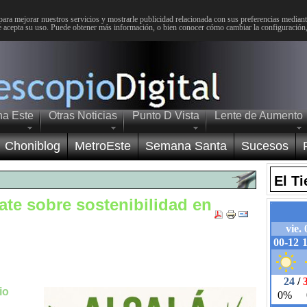
para mejorar nuestros servicios y mostrarle publicidad relacionada con sus preferencias mediante
 acepta su uso. Puede obtener más información, o bien conocer cómo cambiar la configuración
na Este
Otras Noticias
Punto D Vista
Lente de Aumento
Choniblog
MetroEste
Semana Santa
Sucesos
El T
te sobre sostenibilidad en
io