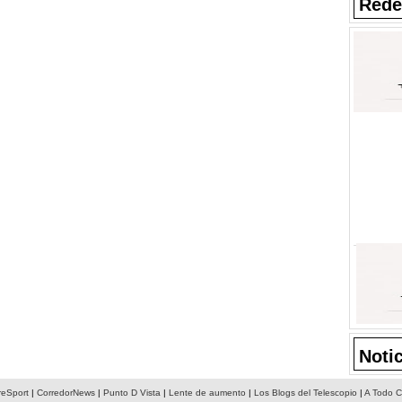
Rede
Noti
reSport
|
CorredorNews
|
Punto D Vista
|
Lente de aumento
|
Los Blogs del Telescopio
|
A Todo C