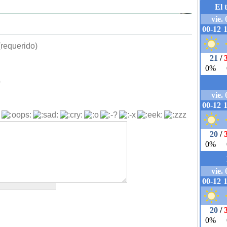
requerido)
b