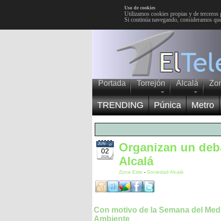
Uso de cookies
Utilizamos cookies propias y de terceros 
Si continúa navegando, consideramos que
Portada
Torrejón
Alcalá
Zo
TRENDING
Púnica
Metro
Organizan un deba
JUN
02
Alcalá
2026
Zona Este
-
Sociedad Alcalá
Con motivo de la Semana del Med
Ambiente