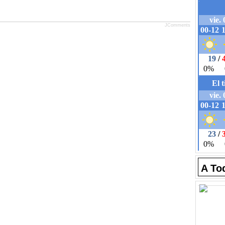
JComments
A To