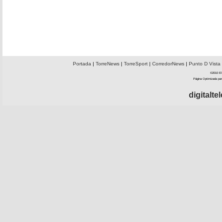
Portada
|
TorreNews
|
TorreSport
|
CorredorNews
|
Punto D Vista
©2010 El 
Página Optimizada par
digitalt