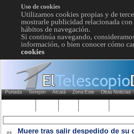
Uso de cookies
Utilizamos cookies propias y de terce
mostrarle publicidad relacionada con 
hábitos de navegación.
Si continúa navegando, consideramos
información, o bien conocer cómo cam
cookies
Portada
Torrejón
Alcalá
Zona Este
Otras Noticias
TRENDING
Púnica
Metro
Choniblog
MetroEst
Muere tras salir despedido de su
JUN
03