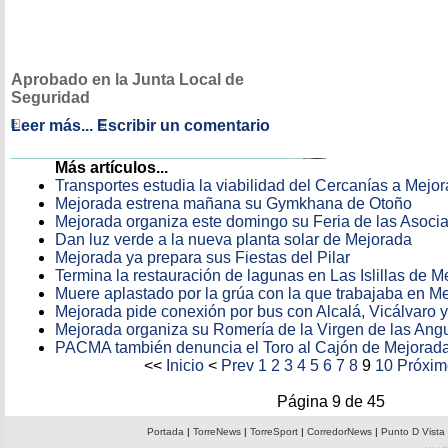
Aprobado en la Junta Local de
Seguridad
Leer más...
Escribir un comentario
Más artículos...
Transportes estudia la viabilidad del Cercanías a Mejo
Mejorada estrena mañana su Gymkhana de Otoño
Mejorada organiza este domingo su Feria de las Asoci
Dan luz verde a la nueva planta solar de Mejorada
Mejorada ya prepara sus Fiestas del Pilar
Termina la restauración de lagunas en Las Islillas de M
Muere aplastado por la grúa con la que trabajaba en M
Mejorada pide conexión por bus con Alcalá, Vicálvaro 
Mejorada organiza su Romería de la Virgen de las Angu
PACMA también denuncia el Toro al Cajón de Mejorad
<<
Inicio
<
Prev
1
2
3
4
5
6
7
8
9
10
Próxim
Página 9 de 45
Portada
|
TorreNews
|
TorreSport
|
CorredorNews
|
Punto D Vista