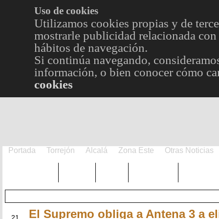
Uso de cookies
Utilizamos cookies propias y de terce
mostrarle publicidad relacionada con 
hábitos de navegación.
Si continúa navegando, consideramos
información, o bien conocer cómo cam
cookies
Portada
Torrejón
Alcalá
Zona Este
Otras Noticias
TRENDING
Púnica
Metro
Choniblog
MetroEst
El Supremo obliga a Antena 3 a el
MAY
21