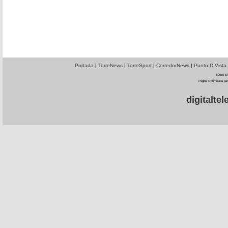
Portada
|
TorreNews
|
TorreSport
|
CorredorNews
|
Punto D Vista
©2010 El 
Página Optimizada par
digitalt