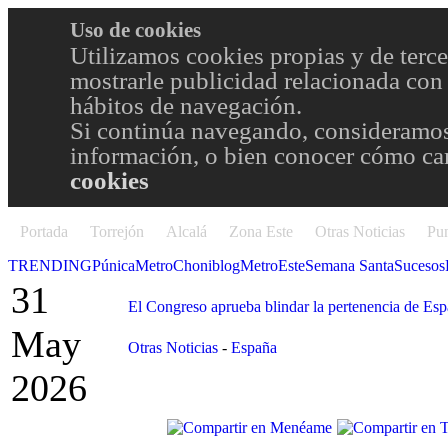
Uso de cookies
Utilizamos cookies propias y de terce
mostrarle publicidad relacionada con 
hábitos de navegación.
Si continúa navegando, consideramos
información, o bien conocer cómo cam
cookies
Portada
Torrejón
Alcalá
Zona Este
Otras Noticias
Pun
TRENDING
Púnica
Metro
Choniblog
MetroEste
Semana Santa
Sucesos
31
El Congreso aprueba blindar la pertenencia de Es
May
Otras Noticias
-
España
2026