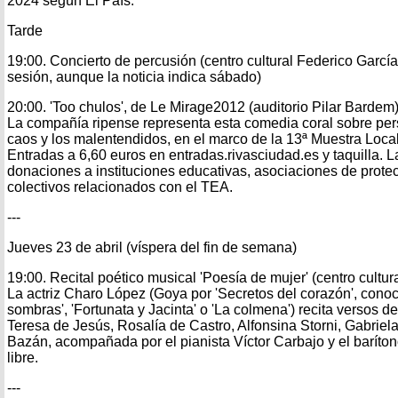
2024 según El País.
Tarde
19:00. Concierto de percusión (centro cultural Federico Garcí
sesión, aunque la noticia indica sábado)
20:00. 'Too chulos', de Le Mirage2012 (auditorio Pilar Bardem
La compañía ripense representa esta comedia coral sobre per
caos y los malentendidos, en el marco de la 13ª Muestra Loca
Entradas a 6,60 euros en entradas.rivasciudad.es y taquilla. 
donaciones a instituciones educativas, asociaciones de prote
colectivos relacionados con el TEA.
---
Jueves 23 de abril (víspera del fin de semana)
19:00. Recital poético musical 'Poesía de mujer' (centro cultu
La actriz Charo López (Goya por 'Secretos del corazón', conoc
sombras', 'Fortunata y Jacinta' o 'La colmena') recita versos d
Teresa de Jesús, Rosalía de Castro, Alfonsina Storni, Gabriela
Bazán, acompañada por el pianista Víctor Carbajo y el baríto
libre.
---