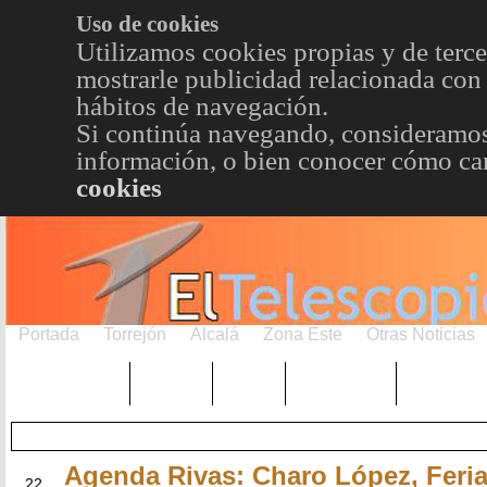
Uso de cookies
Utilizamos cookies propias y de terce
mostrarle publicidad relacionada con 
hábitos de navegación.
Si continúa navegando, consideramos
información, o bien conocer cómo cam
cookies
Portada
Torrejón
Alcalá
Zona Este
Otras Noticias
TRENDING
Púnica
Metro
Choniblog
MetroEst
Agenda Rivas: Charo López, Feria
ABR
22