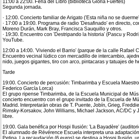
11:00 a 22:00. Feria del Libro (biblioteca Gloria Fuertes)
Segunda jornada.
· 12:00. Concierto familiar de Arigato ('Esta niña no se duerme'
· 17:00 a 19:00. Programa de radio 'Desafinado' en directo, co
Moreno Durán, Mark Bray, Francisca Sauquillo y otros.
· 19:30. Encuentro con 'Destripando la historia' (Pascu y Rodri
YouTube.
12:00 a 14:00. 'Viviendo el Barrio' (parque de la calle Rafael
Encuentro vecinal lúdico con mercadillo de intercambio, ajedr
nido, juegos gigantes, tiro con arco, pintacaras y tatuajes de 
Tarde
19:00. Concierto de percusión: Timbarimba y Escuela Maestro B
Federico García Lorca)
El grupo ripense Timbarimba, de la Escuela Municipal de Músi
concierto encuentro con el grupo invitado de la Escuela de Mú
Madrid. Interpretarán obras de T. Puente, Jobín, Grieg, Freddi
Rimsky-Korsakov, John Williams, Michael Jackson, AC/DC y Jat
libre.
19:00. Gala benéfica por Hospi Ilusión: 'La Bayadère' (auditor
El alumnado de Révérence Escuela interpreta una adaptación
Petipa. La recaudación (6 euros) se destina a Hospi Ilusión, u