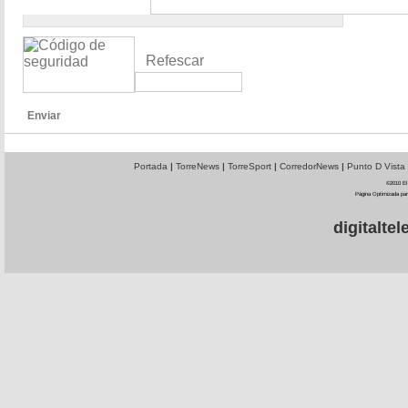
Refescar
Enviar
Portada
|
TorreNews
|
TorreSport
|
CorredorNews
|
Punto D Vista
©2010 El 
Página Optimizada par
digitalt