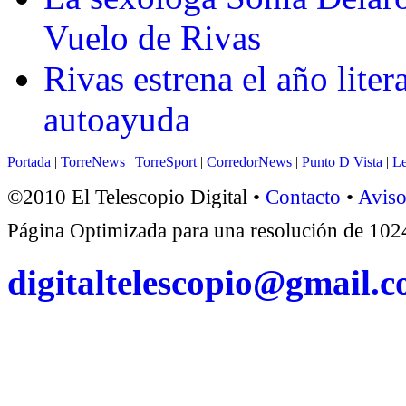
Vuelo de Rivas
Rivas estrena el año liter
autoayuda
Portada
|
TorreNews
|
TorreSport
|
CorredorNews
|
Punto D Vista
|
Le
©2010 El Telescopio Digital •
Contacto
•
Aviso
Página Optimizada para una resolución de 1
digitaltelescopio@gmail.