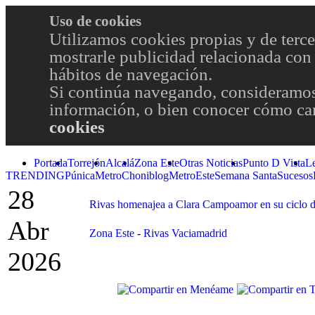
Uso de cookies
Utilizamos cookies propias y de terce
mostrarle publicidad relacionada con 
hábitos de navegación.
Si continúa navegando, consideramos
información, o bien conocer cómo cam
cookies
Portada
Torrejón
Alcalá
Zona Este
Otras Noticias
Punto D Vista
L
TRENDING
Púnica
Metro
Choniblog
MetroEste
Semana Santa
Sucesos
28
Rivas homenajea a Clara Campoamor en su ciclo de
Abr
Zona Este
-
Rivas Vaciamadrid
2026