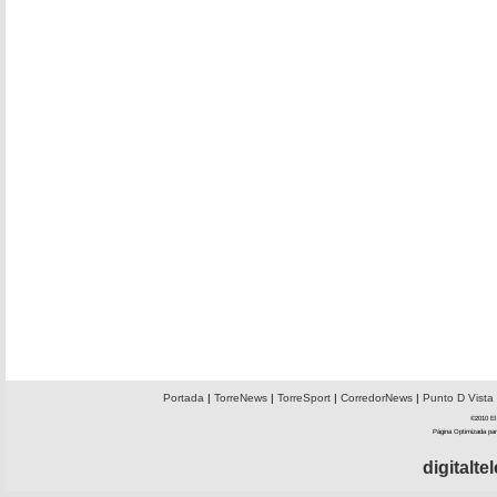
Portada
|
TorreNews
|
TorreSport
|
CorredorNews
|
Punto D Vista
©2010 El 
Página Optimizada par
digitalt