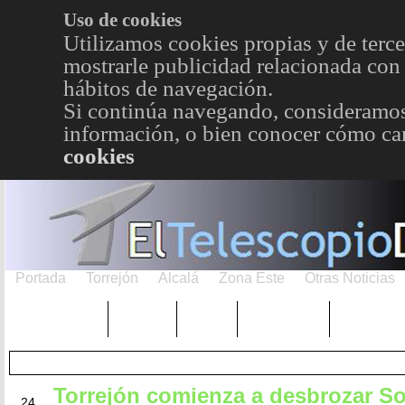
Uso de cookies
Utilizamos cookies propias y de terce
mostrarle publicidad relacionada con 
hábitos de navegación.
Si continúa navegando, consideramos
información, o bien conocer cómo cam
cookies
Portada
Torrejón
Alcalá
Zona Este
Otras Noticias
TRENDING
Púnica
Metro
Choniblog
MetroEst
Torrejón comienza a desbrozar So
JUL
24