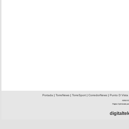
Portada
|
TorreNews
|
TorreSport
|
CorredorNews
|
Punto D Vista
©2010 El 
Página Optimizada par
digitalt