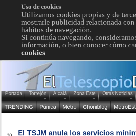
Uso de cookies
Utilizamos cookies propias y de terce
mostrarle publicidad relacionada con 
hábitos de navegación.
Si continúa navegando, consideramos
información, o bien conocer cómo cam
cookies
Portada
Torrejón
Alcalá
Zona Este
Otras Noticias
TRENDING
Púnica
Metro
Choniblog
MetroEst
El TSJM anula los servicios míni
MAY
30