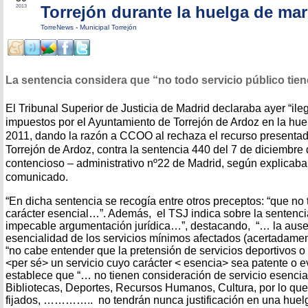
Torrejón durante la huelga de ma
2013
TorreNews
-
Municipal Torrejón
La sentencia considera que “no todo servicio público tien
El Tribunal Superior de Justicia de Madrid declaraba ayer “ile
impuestos por el Ayuntamiento de Torrejón de Ardoz en la hu
2011, dando la razón a CCOO al rechaza el recurso presentad
Torrejón de Ardoz, contra la sentencia 440 del 7 de diciembre
contencioso – administrativo nº22 de Madrid, según explicaba 
comunicado.
“En dicha sentencia se recogía entre otros preceptos: “que no 
carácter esencial…”. Además, el TSJ indica sobre la sentenci
impecable argumentación jurídica…”, destacando, “… la ause
esencialidad de los servicios mínimos afectados (acertadame
“no cabe entender que la pretensión de servicios deportivos 
<per sé> un servicio cuyo carácter < esencia> sea patente o e
establece que “… no tienen consideración de servicio esencial:
Bibliotecas, Deportes, Recursos Humanos, Cultura, por lo que
fijados, ………….. no tendrán nunca justificación en una huelg