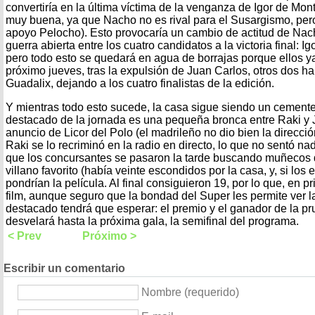
convertiría en la última víctima de la venganza de Igor de Monte
muy buena, ya que Nacho no es rival para el Susargismo, pero
apoyo Pelocho). Esto provocaría un cambio de actitud de Nacho
guerra abierta entre los cuatro candidatos a la victoria final: I
pero todo esto se quedará en agua de borrajas porque ellos ya
próximo jueves, tras la expulsión de Juan Carlos, otros dos 
Guadalix, dejando a los cuatro finalistas de la edición.
Y mientras todo esto sucede, la casa sigue siendo un cemente
destacado de la jornada es una pequeña bronca entre Raki y 
anuncio de Licor del Polo (el madrileño no dio bien la direcci
Raki se lo recriminó en la radio en directo, lo que no sentó na
que los concursantes se pasaron la tarde buscando muñecos d
villano favorito (había veinte escondidos por la casa, y, si los
pondrían la película. Al final consiguieron 19, por lo que, en p
film, aunque seguro que la bondad del Super les permite ver la
destacado tendrá que esperar: el premio y el ganador de la 
desvelará hasta la próxima gala, la semifinal del programa.
< Prev
Próximo >
Escribir un comentario
Nombre (requerido)