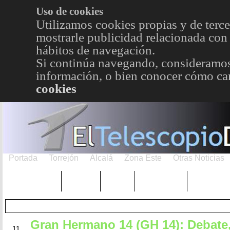
Uso de cookies
Utilizamos cookies propias y de terce
mostrarle publicidad relacionada con 
hábitos de navegación.
Si continúa navegando, consideramos
información, o bien conocer cómo cam
cookies
Portada
Torrejón
Alcalá
Zona Este
Otras Noticias
TRENDING
Púnica
Metro
Choniblog
MetroEst
Gran Hermano 14 (GH 14): Debate,
JUN
11