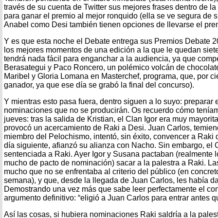
través de su cuenta de Twitter sus mejores frases dentro de l
para ganar el premio al mejor ronquido (ella se ve segura de s
Anabel como Desi también tienen opciones de llevarse el pre
Y es que esta noche el Debate entrega sus Premios Debate 20
los mejores momentos de una edición a la que le quedan siete 
tendrá nada fácil para enganchar a la audiencia, ya que compe
Berasategui y Paco Roncero, un polémico volcán de chocolate
Maribel y Gloria Lomana en Masterchef, programa, que, por cie
ganador, ya que ese día se grabó la final del concurso).
Y mientras esto pasa fuera, dentro siguen a lo suyo: preparar 
nominaciones que no se producirán. Os recuerdo cómo teníamo
jueves: tras la salida de Kristian, el Clan Igor era muy mayorita
provocó un acercamiento de Raki a Desi. Juan Carlos, temie
miembro del Pelochismo, intentó, sin éxito, convencer a Raki de 
día siguiente, afianzó su alianza con Nacho. Sin embargo, el C
sentenciada a Raki. Ayer Igor y Susana pactaban (realmente lo 
mucho de pacto de nominación) sacar a la palestra a Raki. La
mucho que no se enfrentaba al criterio del público (en concret
semana), y que, desde la llegada de Juan Carlos, les había da
Demostrando una vez más que sabe leer perfectamente el conc
argumento definitivo: “eligió a Juan Carlos para entrar antes q
Así las cosas, si hubiera nominaciones Raki saldría a la pales