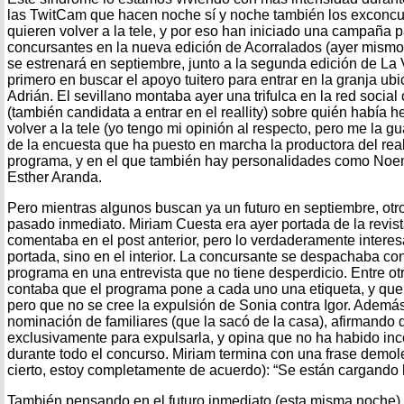
las TwitCam que hacen noche sí y noche también los exconcu
quieren volver a la tele, y por eso han iniciado una campaña 
concursantes en la nueva edición de Acorralados (ayer mismo
se estrenará en septiembre, junto a la segunda edición de La 
primero en buscar el apoyo tuitero para entrar en la granja ub
Adrián. El sevillano montaba ayer una trifulca en la red socia
(también candidata a entrar en el reallity) sobre quién había 
volver a la tele (yo tengo mi opinión al respecto, pero me la 
de la encuesta que ha puesto en marcha la productora del realli
programa, y en el que también hay personalidades como Noem
Esther Aranda.
Pero mientras algunos buscan ya un futuro en septiembre, ot
pasado inmediato. Miriam Cuesta era ayer portada de la revist
comentaba en el post anterior, pero lo verdaderamente interes
portada, sino en el interior. La concursante se despachaba con
programa en una entrevista que no tiene desperdicio. Entre otr
contaba que el programa pone a cada uno una etiqueta, y que
pero que no se cree la expulsión de Sonia contra Igor. Además
nominación de familiares (que la sacó de la casa), afirmando 
exclusivamente para expulsarla, y opina que no ha habido inc
durante todo el concurso. Miriam termina con una frase demole
cierto, estoy completamente de acuerdo): “Se están cargando 
También pensando en el futuro inmediato (esta misma noche),