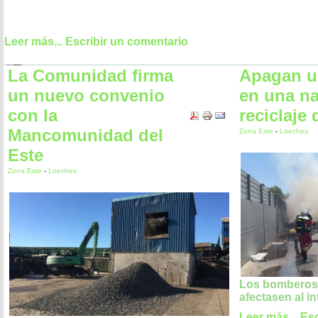
Leer más...
Escribir un comentario
La Comunidad firma
Apagan u
un nuevo convenio
en una n
con la
reciclaje
Mancomunidad del
Zona Este
-
Loeches
Este
Zona Este
-
Loeches
Los bomberos 
afectasen al in
Leer más...
Esc