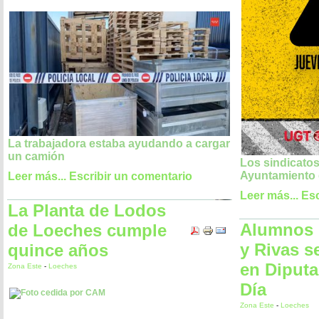
La trabajadora estaba ayudando a cargar
un camión
Los sindicatos
Ayuntamiento d
Leer más...
Escribir un comentario
Leer más...
Esc
La Planta de Lodos
Alumnos 
de Loeches cumple
y Rivas s
quince años
en Diput
Zona Este
-
Loeches
Día
Zona Este
-
Loeches