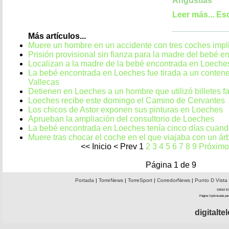
Angustias
Leer más...
Esc
Más artículos...
Muere un hombre en un accidente con tres coches imp
Prisión provisional sin fianza para la madre del bebé 
Localizan a la madre de la bebé encontrada en Loeche
La bebé encontrada en Loeches fue tirada a un conten
Vallecas
Detienen en Loeches a un hombre que utilizó billetes f
Loeches recibe este domingo el Camino de Cervantes
Los chicos de Astor exponen sus pinturas en Loeches
Aprueban la ampliación del consultorio de Loeches
La bebé encontrada en Loeches tenía cinco días cuand
Muere tras chocar el coche en el que viajaba con un á
<<
Inicio
<
Prev
1
2
3
4
5
6
7
8
9
Próximo
Página 1 de 9
Portada
|
TorreNews
|
TorreSport
|
CorredorNews
|
Punto D Vista
©2010 El 
Página Optimizada par
digitalt