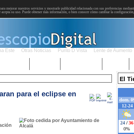
para mejorar nuestros servicios y mostrarle publicidad relacionada con sus preferencias mediante
 acepta su uso. Puede obtener más información, o bien conocer cómo cambiar la configuración
na Este
Otras Noticias
Punto D Vista
Lente de Aumento
Choniblog
MetroEste
Semana Santa
Sucesos
El T
aran para el eclipse en
ación