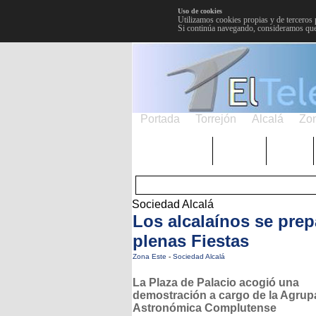
Uso de cookies
Utilizamos cookies propias y de terceros 
Si continúa navegando, consideramos que
Portada
Torrejón
Alcalá
Zo
TRENDING
Púnica
Metro
Sociedad Alcalá
Los alcalaínos se prep
plenas Fiestas
Zona Este
-
Sociedad Alcalá
La Plaza de Palacio acogió una
demostración a cargo de la Agrup
Astronómica Complutense