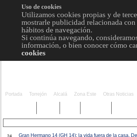
Uso de cookies
Utilizamos cookies propias y de terce
mostrarle publicidad relacionada con 
hábitos de navegación.
Si continúa navegando, consideramos
información, o bien conocer cómo cam
cookies
Portada
Torrejón
Alcalá
Zona Este
Otras Noticias
TRENDING
Púnica
Metro
Choniblog
MetroEst
JUN
Gran Hermano 14 (GH 14): la vida fuera de la casa, Des
24