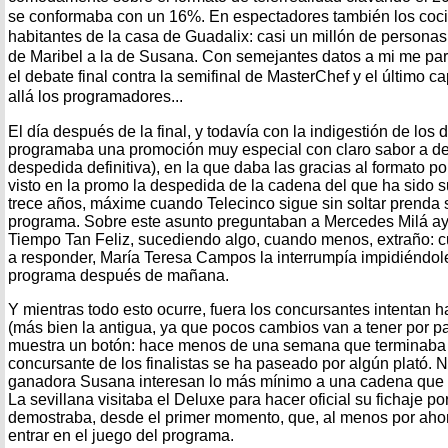
se conformaba con un 16%. En espectadores también los coci
habitantes de la casa de Guadalix: casi un millón de personas 
de Maribel a la de Susana. Con semejantes datos a mi me par
el debate final contra la semifinal de MasterChef y el último c
allá los programadores...
El día después de la final, y todavía con la indigestión de los 
programaba una promoción muy especial con claro sabor a des
despedida definitiva), en la que daba las gracias al formato p
visto en la promo la despedida de la cadena del que ha sido 
trece años, máxime cuando Telecinco sigue sin soltar prenda s
programa. Sobre este asunto preguntaban a Mercedes Milá aye
Tiempo Tan Feliz, sucediendo algo, cuando menos, extraño: c
a responder, María Teresa Campos la interrumpía impidiéndole
programa después de mañana.
Y mientras todo esto ocurre, fuera los concursantes intentan 
(más bien la antigua, ya que pocos cambios van a tener por pa
muestra un botón: hace menos de una semana que terminaba la
concursante de los finalistas se ha paseado por algún plató. Ni 
ganadora Susana interesan lo más mínimo a una cadena que 
La sevillana visitaba el Deluxe para hacer oficial su fichaje por
demostraba, desde el primer momento, que, al menos por ahor
entrar en el juego del programa.