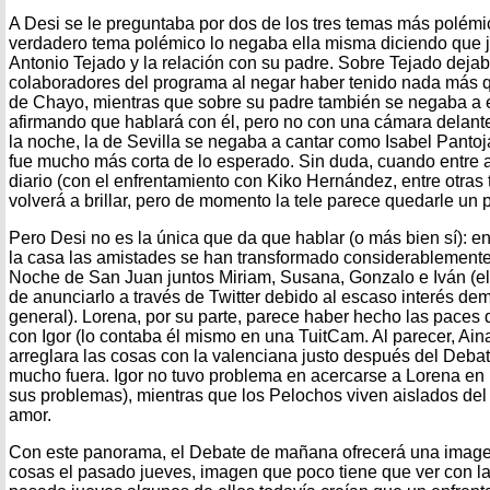
A Desi se le preguntaba por dos de los tres temas más polém
verdadero tema polémico lo negaba ella misma diciendo que j
Antonio Tejado y la relación con su padre. Sobre Tejado deja
colaboradores del programa al negar haber tenido nada más 
de Chayo, mientras que sobre su padre también se negaba a e
afirmando que hablará con él, pero no con una cámara delante
la noche, la de Sevilla se negaba a cantar como Isabel Pantoja
fue mucho más corta de lo esperado. Sin duda, cuando entre a
diario (con el enfrentamiento con Kiko Hernández, entre otras 
volverá a brillar, pero de momento la tele parece quedarle un
Pero Desi no es la única que da que hablar (o más bien sí): en
la casa las amistades se han transformado considerablemente
Noche de San Juan juntos Miriam, Susana, Gonzalo e Iván (e
de anunciarlo a través de Twitter debido al escaso interés d
general). Lorena, por su parte, parece haber hecho las paces 
con Igor (lo contaba él mismo en una TuitCam. Al parecer, Ain
arreglara las cosas con la valenciana justo después del Deba
mucho fuera. Igor no tuvo problema en acercarse a Lorena en
sus problemas), mientras que los Pelochos viven aislados del 
amor.
Con este panorama, el Debate de mañana ofrecerá una image
cosas el pasado jueves, imagen que poco tiene que ver con la 