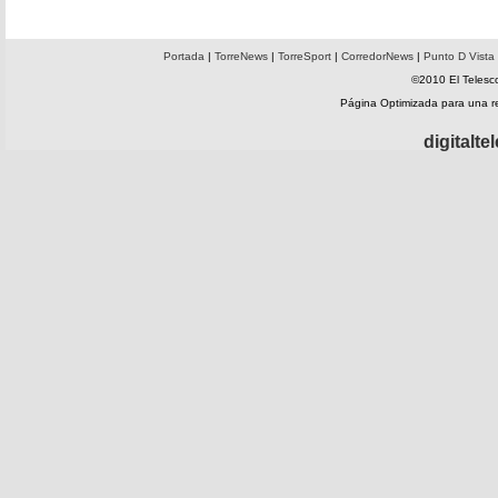
Portada
|
TorreNews
|
TorreSport
|
CorredorNews
|
Punto D Vista
©2010 El Telesco
Página Optimizada para una 
digitalt