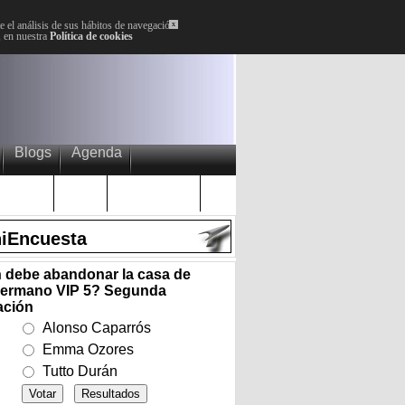
 el análisis de sus hábitos de navegación.
x
, en nuestra
Política de cookies
Blogs
Agenda
Plenos
Paro
Cervantes
iEncuesta
 debe abandonar la casa de
ermano VIP 5? Segunda
ación
Alonso Caparrós
Emma Ozores
Tutto Durán