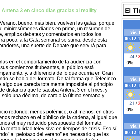
El T
Antena 3 en cinco días gracias al reallity
erano, bueno, más bien, vuelven las galas, porque
o: miniresúmenes diarios en prime, un resumen de
, amplios debates y comentarios en todos los
uera poco, a la Gala semanal se suma, desde esta
radores, una suerte de Debate que servirá para
rlas en el comportamiento de la audiencia con
e sus comienzos titubeantes, el público está
mpamento, y, a diferencia de lo que ocurría en Gran
o se habla del formato. De tal forma que Telecinco
 algo que parecía totalmente imposible al principio
 de distancia que le sacaba Antena 3 en el mes, y
 sólo una décima, de cara a la última semana y
gocio redondo: menos polémico, o al menos, en otros
enos rechazo en el público de la cadena, al igual que
amos el muy reducido presupuesto del formato,
la rentabilidad televisiva en tiempos de crisis. Eso sí,
do” a “pelotazo del verano” es necesario que las
nque la tendencia es claramente alcista (ya