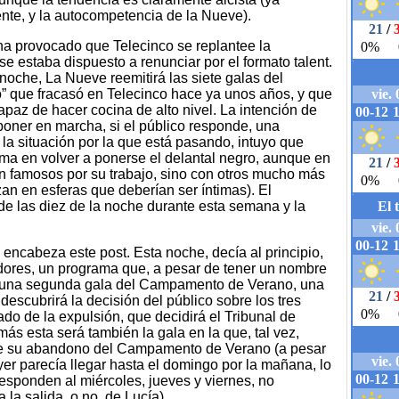
nte, y la autocompetencia de la Nueve).
 ha provocado que Telecinco se replantee la
e se estaba dispuesto a renunciar por el formato talent.
noche, La Nueve reemitirá las siete galas del
o” que fracasó en Telecinco hace ya unos años, y que
paz de hacer cocina de alto nivel. La intención de
poner en marcha, si el público responde, una
 la situación por la que está pasando, intuyo que
ema en volver a ponerse el delantal negro, aunque en
on famosos por su trabajo, sino con otros mucho más
zan en esferas que deberían ser íntimas). El
r de las diez de la noche durante esta semana y la
e encabeza este post. Esta noche, decía al principio,
dores, un programa que, a pesar de tener un nombre
ue una segunda gala del Campamento de Verano, una
 descubrirá la decisión del público sobre los tres
do de la expulsión, que decidirá el Tribunal de
s esta será también la gala en la que, tal vez,
 de su abandono del Campamento de Verano (a pesar
er parecía llegar hasta el domingo por la mañana, lo
sponden al miércoles, jueves y viernes, no
la salida, o no, de Lucía).