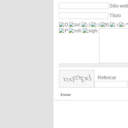
Sitio we
Título
Refescar
Enviar