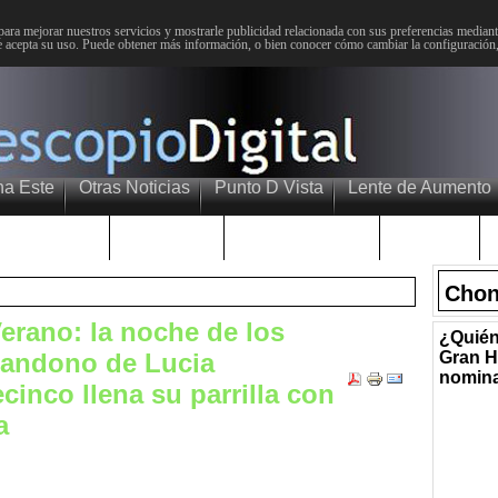
para mejorar nuestros servicios y mostrarle publicidad relacionada con sus preferencias mediante
 acepta su uso. Puede obtener más información, o bien conocer cómo cambiar la configuración
na Este
Otras Noticias
Punto D Vista
Lente de Aumento
Choniblog
MetroEste
Semana Santa
Sucesos
Chon
rano: la noche de los
¿Quién
bandono de Lucia
Gran H
nomin
ecinco llena su parrilla con
a