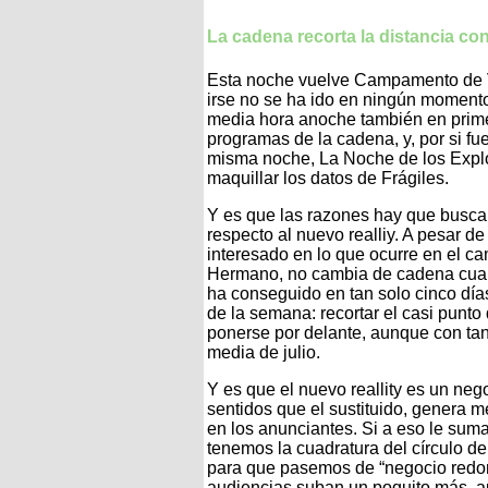
La cadena recorta la distancia con 
Esta noche vuelve Campamento de V
irse no se ha ido en ningún moment
media hora anoche también en prime
programas de la cadena, y, por si f
misma noche, La Noche de los Explo
maquillar los datos de Frágiles.
Y es que las razones hay que busca
respecto al nuevo realliy. A pesar d
interesado en lo que ocurre en el ca
Hermano, no cambia de cadena cuand
ha conseguido en tan solo cinco días
de la semana: recortar el casi punto
ponerse por delante, aunque con tan
media de julio.
Y es que el nuevo reallity es un ne
sentidos que el sustituido, genera m
en los anunciantes. Si a eso le sum
tenemos la cuadratura del círculo de 
para que pasemos de “negocio redon
audiencias suban un poquito más, au