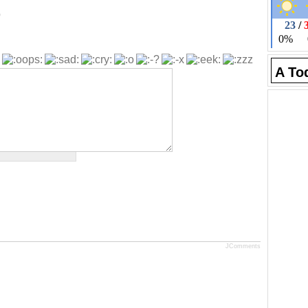
b
A To
JComments