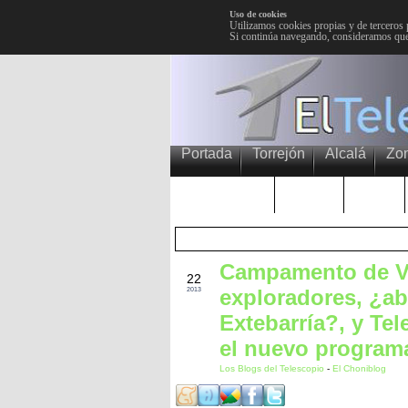
Uso de cookies
Utilizamos cookies propias y de terceros 
Si continúa navegando, consideramos que
Portada
Torrejón
Alcalá
Zo
TRENDING
Púnica
Metro
Campamento de Ve
JUL
22
exploradores, ¿a
2013
Extebarría?, y Tel
el nuevo program
Los Blogs del Telescopio
-
El Choniblog