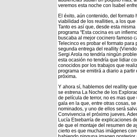
veremos esta noche con Isabel enfre
El éxito, aún contenido, del formato
viabilidad de los reallities, a los qu
Tanto es así que, desde esta misma 
programa “Esta cocina es un infiern
buscaba al mejor cocinero famoso ca
Telecinco es probar el formato para 
segunda entrega del reallity (Viendo
Sergi Arola no tendría ningún probl
esta ocasión no tendría que lidiar c
conocidos por los trabajos que reali
programa se emitirá a diario a parti
próxima.
Y ahora sí, hablemos del reallity qu
se estrena La Noche de los Explora
de película de terror, no es mas q
gala en la que, entre otras cosas, se
nominados, y uno de ellos será salva
Convivencia el próximo jueves. Ademá
Lucía Etxebarría de explicaciones
de que el montaje del resumen de ay
cierto es que muchas imágenes corre
habiendo ninguna imagen posterior a 