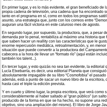
En primer lugar, y es lo más evidente, el gran beneficiado de l
propia cadena de televisión, una cadena que ha encontrado su
tanto en el programa en sí, como en todos los programas satél
asunto, una estrategia que, junto con los correos entre “Demon
auguran una fácil victoria en este caluroso mes de agosto.
En segundo lugar, por supuesto, la productora, que, a pesar d
demanda por lo penal, rentabiliza al máximo una historia que
que saben hacer un reallity con las características que le gust
enorme repercusión mediática, retroalimentación, y, en menor
situación que puede convertir a la productora del Campament
cabecera a la hora de llevar un “formato río” (aquí están incluid
también los talent...).
En tercer lugar, y esto quizás no sea tan evidente, la editorial 
Lucía Etxebarría, es decir, una editorial Planeta que consigui
absolutamente impagable de su libro “Cosmofobia” el pasado vi
además, está a punto de sacar un nuevo libro de la escritora,
hasta casi el triple la edición prevista.
Y en cuarto y último lugar, la propia escritora, que verá como 
considerablemente al haber saltado al “gran público” (un salt
producido de la forma en que se ha hecho, no supone una rede
objetivo, sino una ampliación del mismo). El libro de Jorge J