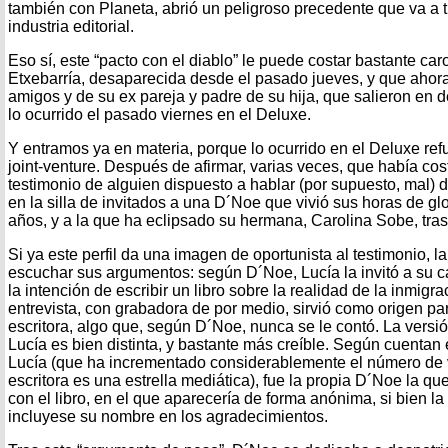
también con Planeta, abrió un peligroso precedente que va a 
industria editorial.
Eso sí, este “pacto con el diablo” le puede costar bastante car
Etxebarría, desaparecida desde el pasado jueves, y que ahora
amigos y de su ex pareja y padre de su hija, que salieron en de
lo ocurrido el pasado viernes en el Deluxe.
Y entramos ya en materia, porque lo ocurrido en el Deluxe refu
joint-venture. Después de afirmar, varias veces, que había cos
testimonio de alguien dispuesto a hablar (por supuesto, mal) 
en la silla de invitados a una D´Noe que vivió sus horas de g
años, y a la que ha eclipsado su hermana, Carolina Sobe, tra
Si ya este perfil da una imagen de oportunista al testimonio, la
escuchar sus argumentos: según D´Noe, Lucía la invitó a su ca
la intención de escribir un libro sobre la realidad de la inmig
entrevista, con grabadora de por medio, sirvió como origen para
escritora, algo que, según D´Noe, nunca se le contó. La versi
Lucía es bien distinta, y bastante más creíble. Según cuentan e
Lucía (que ha incrementado considerablemente el número de v
escritora es una estrella mediática), fue la propia D´Noe la qu
con el libro, en el que aparecería de forma anónima, si bien la 
incluyese su nombre en los agradecimientos.