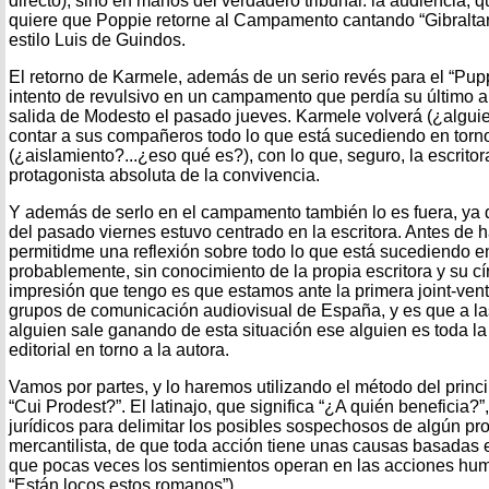
directo), sino en manos del verdadero tribunal: la audiencia, 
quiere que Poppie retorne al Campamento cantando “Gibralta
estilo Luis de Guindos.
El retorno de Karmele, además de un serio revés para el “Pup
intento de revulsivo en un campamento que perdía su último al
salida de Modesto el pasado jueves. Karmele volverá (¿alguien
contar a sus compañeros todo lo que está sucediendo en torno
(¿aislamiento?...¿eso qué es?), con lo que, seguro, la escritor
protagonista absoluta de la convivencia.
Y además de serlo en el campamento también lo es fuera, ya 
del pasado viernes estuvo centrado en la escritora. Antes de 
permitidme una reflexión sobre todo lo que está sucediendo en
probablemente, sin conocimiento de la propia escritora y su cí
impresión que tengo es que estamos ante la primera joint-vent
grupos de comunicación audiovisual de España, y es que a la
alguien sale ganando de esta situación ese alguien es toda la 
editorial en torno a la autora.
Vamos por partes, y lo haremos utilizando el método del pri
“Cui Prodest?”. El latinajo, que significa “¿A quién beneficia?”
jurídicos para delimitar los posibles sospechosos de algún pro
mercantilista, de que toda acción tiene unas causas basadas en
que pocas veces los sentimientos operan en las acciones hum
“Están locos estos romanos”).