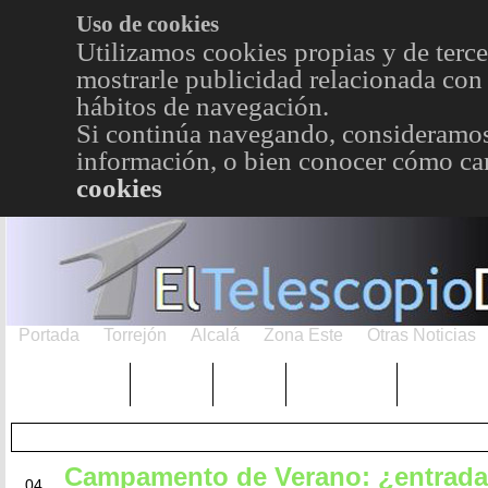
Uso de cookies
Utilizamos cookies propias y de terce
mostrarle publicidad relacionada con 
hábitos de navegación.
Si continúa navegando, consideramos
información, o bien conocer cómo cam
cookies
Portada
Torrejón
Alcalá
Zona Este
Otras Noticias
TRENDING
Púnica
Metro
Choniblog
MetroEst
Campamento de Verano: ¿entrada
AGO
04