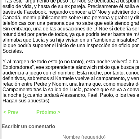
Tras este “argumento de peso”, D´Noe se dedicaba a despotric
estilo de vida, y hasta de su ex pareja. Precisamente él salía
través de Facebook, negando conocer a D´Noe y advirtiendo co
Canadá, mentir públicamente sobre una persona y grabar y di
telefónicas con una persona que no sabe que está siendo grab
Sin embargo, una de las acusaciones de D´Noe sí debería se
rotundidad por parte de todos, ya que podría tener bastante má
afirmaba que Lucía y su hija vivían en un “ambiente insalubre”
lo que podría suponer el inicio de una inspección de oficio por
Sociales.
Y al margen de todo esto (o no tanto), esta noche volverá a h
Exploradores”, ese sorprendente sándwich mixto que busca pr
audiencia a juego con el nombre. Esta noche, por tanto, con
definitivos, sabremos si Karmele vuelve al campamento, y ver
relación entre Pedre y Noemi, una trama que, como muestra de
Campamento tras la salida de Lucía, parece que se va a conver
la noche (¿cuanto tardará Alessandro, Fael, Paolo, o los tres
Hagan sus apuestas).
< Prev
Próximo >
Escribir un comentario
Nombre (requerido)