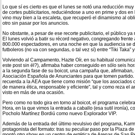
Lo que sí es cierto es que el lunes se notó una reducción mu
de cortes publicitarios, reduciéndose a uno en prime y dos en la
vino muy bien a la escaleta, que recuperó el dinamismo al obl
otro sin pasar por los anuncios.
No obstante, a pesar de ese recorte publicitario, el público y
El lunes volvió a batir su récord negativo, congregando frente
800.000 espectadores, en una noche en que la audiencia se d
futboleros (no va con segundas, o tal vez sí) entre “Tiki Taka” 
Volviendo al Campamento, Hazte Oír, en su habitual comunica
este post sin él?), afirmaba haber conseguido en sólo seis ho
a la segunda fase de su boicot, una campaña que, afirmaban, 
Asociación Española de Anunciantes para que tomen partido
recuerda a la AEA que tiene como misión “que los asociado
de manera ética, responsable y eficiente”, tal y como reza el
visto en más de una ocasión.
Pero como no todo gira en torno al boicot, el programa celeb
Hora, en la que vimos la entrada a caballo (esa sutil ironía), 
Pocholo Martínez Bordiú como nuevo Explorador VIP.
Además de la entrada del último revulsivo del programa, Karmel
protagonista del formato: tras su peculiar paso por la Plaza d
montó otro show en un centro de estética de Arenas de San Pe