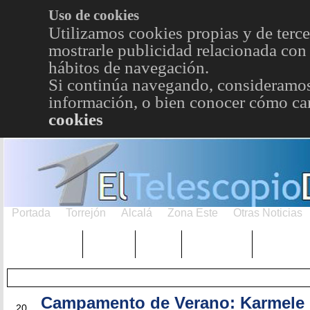
Uso de cookies
Utilizamos cookies propias y de terce
mostrarle publicidad relacionada con 
hábitos de navegación.
Si continúa navegando, consideramos
información, o bien conocer cómo cam
cookies
Portada
Torrejón
Alcalá
Zona Este
Otras Noticias
TRENDING
Púnica
Metro
Choniblog
MetroEst
Campamento de Verano: Karmele 
AGO
20