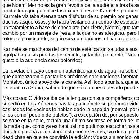
que Noemí Merino es la gran favorita de la audiencia tras la sa
productora que potencie las excursiones de Karmele, porque so
Karmele visitaba Arenas para disfrutar de su premio por ganar
duchas asquerosas, y lo hacía visitando un centro de estética
un tratamiento a base de chocolate (por cierto, Noemí, que tam
cambió por un masaje de fresa, a la que no es alérgica), pero
rotundo, provocando, según sus compañeros, el hartazgo de la
Karmele se marchaba del centro de estética sin saludar a sus 
agolpaban a las puertas del recinto, gritando, por cierto, “Noem
gusta a la audiencia crear polémica).
La revelación cayó como un auténtico jarro de agua fría sobr
que comenzaron a pactar las próximas nominaciones intenta
Montalvo, único apoyo de la canaria. Así, todo apunta a que su
Esteban o a Sonia, sabiendo que sólo un peso pesado puede 
Más cosas: Olvido se iba de la lengua con sus compañeros c
sucedió en Los Yébenes tras la aparición de su polémico víde
casi todos los vecinos le habían dado la espalda (normal, por ot
ellos como “pueblo de paletos”), a excepción de, por supuesto
se sabe en la calle, recibía una última sorpresa en forma de 
llamada que, como ya es habitual, no pudimos escuchar hasta c
por algo pasará a la historia esta noche eso es, sin duda, por 
desdichas en que se convirtió la edición: vídeos sin sonido, o