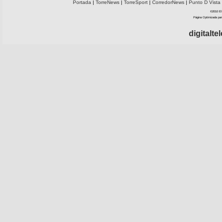
Portada
|
TorreNews
|
TorreSport
|
CorredorNews
|
Punto D Vista
©2010 El 
Página Optimizada par
digitalt