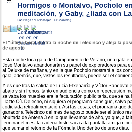
Hormigos o Montalvo, Pocholo e
2013
meditación, y Gaby, ¿liada con L
Los Blogs del Telescopio
-
El Choniblog
El “última hora” lastra la noche de Telecinco y aleja la pos
de agosto
Esta noche toca gala de Campamento de Verano, una gala en
José Montalvo abandonarán su papel de exploradores para est
al Deluxe de mañana, y en la que Pocholo mostrará a los conc
gala, además, que, vistos los resultados, puede ser el comienz
Y es que tras la salida de Lucía Etxebarría y Víctor Sandoval 
abajo y sin frenos, tanto en audiencia como en repercusión me
salvaba los muebles era la facturación publicitaria, que se ha 
Hazte Oír. De echo, ni siquiera el programa consigue, salvo pa
codiciada retroalimentación. Así las cosas, el programa que d
ganador a Telecinco del mes de agosto puede ser el único res
abultada de Antena 3 en lo que llevamos de año, ya que, a fa
terminar el mes, la cadena triste saca a la pantalla amiga cin
que sumar el retorno de la Fórmula Uno dentro de unos días.