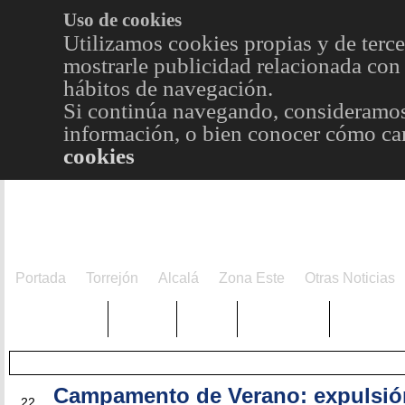
Uso de cookies
Utilizamos cookies propias y de terce
mostrarle publicidad relacionada con 
hábitos de navegación.
Si continúa navegando, consideramos
información, o bien conocer cómo cam
cookies
Portada
Torrejón
Alcalá
Zona Este
Otras Noticias
TRENDING
Púnica
Metro
Choniblog
MetroEst
Campamento de Verano: expulsió
AGO
22