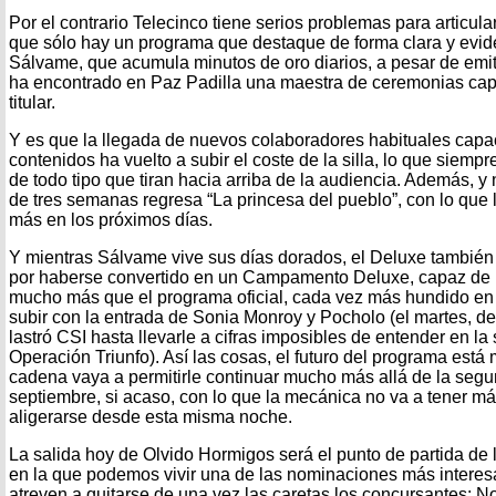
Por el contrario Telecinco tiene serios problemas para articul
que sólo hay un programa que destaque de forma clara y eviden
Sálvame, que acumula minutos de oro diarios, a pesar de emiti
ha encontrado en Paz Padilla una maestra de ceremonias cap
titular.
Y es que la llegada de nuevos colaboradores habituales capa
contenidos ha vuelto a subir el coste de la silla, lo que sie
de todo tipo que tiran hacia arriba de la audiencia. Además, y 
de tres semanas regresa “La princesa del pueblo”, con lo que 
más en los próximos días.
Y mientras Sálvame vive sus días dorados, el Deluxe también
por haberse convertido en un Campamento Deluxe, capaz de ren
mucho más que el programa oficial, cada vez más hundido en
subir con la entrada de Sonia Monroy y Pocholo (el martes, de
lastró CSI hasta llevarle a cifras imposibles de entender en la
Operación Triunfo). Así las cosas, el futuro del programa está
cadena vaya a permitirle continuar mucho más allá de la se
septiembre, si acaso, con lo que la mecánica no va a tener 
aligerarse desde esta misma noche.
La salida hoy de Olvido Hormigos será el punto de partida de l
en la que podemos vivir una de las nominaciones más interesan
atreven a quitarse de una vez las caretas los concursantes: N