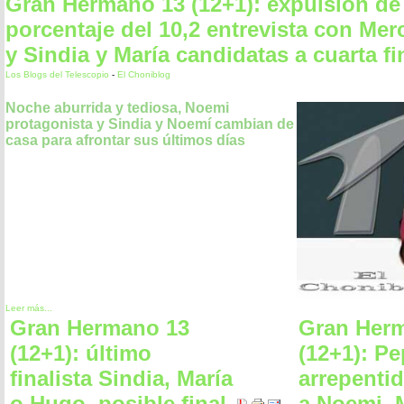
Gran Hermano 13 (12+1): expulsion d
porcentaje del 10,2 entrevista con Mer
y Sindia y María candidatas a cuarta fi
Los Blogs del Telescopio
-
El Choniblog
Noche aburrida y tediosa, Noemi
protagonista y Sindia y Noemí cambian de
casa para afrontar sus últimos días
Leer más...
Gran Hermano 13
Gran Her
(12+1): último
(12+1): P
finalista Sindia, María
arrepentid
o Hugo, posible final
a Noemi, 