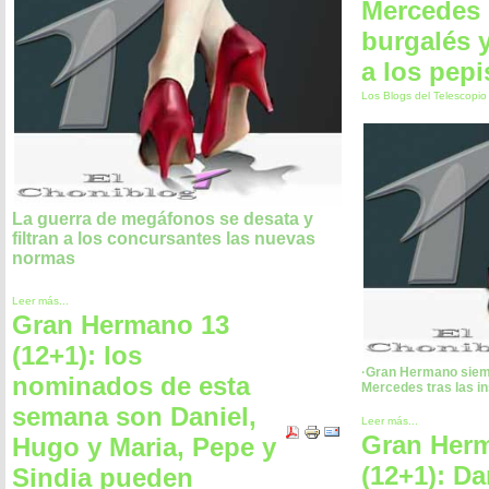
Mercedes 
burgalés 
a los pepi
Los Blogs del Telescopi
La guerra de megáfonos se desata y
filtran a los concursantes las nuevas
normas
Leer más...
Gran Hermano 13
(12+1): los
·Gran Hermano siem
nominados de esta
Mercedes tras las in
semana son Daniel,
Leer más...
Gran Her
Hugo y Maria, Pepe y
(12+1): Da
Sindia pueden