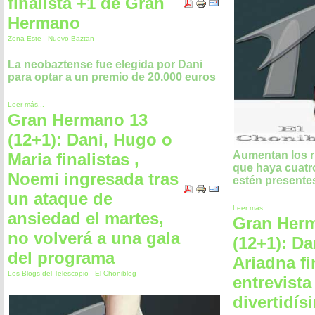
finalista +1 de Gran
Hermano
Zona Este
-
Nuevo Baztan
La neobaztense fue elegida por Dani
para optar a un premio de 20.000 euros
Leer más...
Gran Hermano 13
(12+1): Dani, Hugo o
Aumentan los 
Maria finalistas ,
que haya cuatro
Noemi ingresada tras
estén presente
un ataque de
Leer más...
ansiedad el martes,
Gran Her
no volverá a una gala
(12+1): Da
del programa
Ariadna fi
Los Blogs del Telescopio
-
El Choniblog
entrevista
divertidís