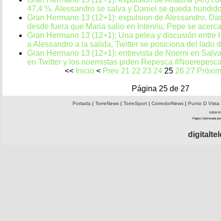
47,4 %, Alessandro se salva y Daniel se queda hundid
Gran Hermano 13 (12+1): expulsion de Alessandro, Dani
desde fuera que Maria salio en Interviu, Pepe se acerc
Gran Hermano 13 (12+1): Una pelea y discusión entre
a Alessandro a la salida, Twitter se posiciona del lado 
Gran Hermano 13 (12+1): entrevista de Noemi en Salva
en Twitter y los noemistas piden Repesca #Noerepesca 
<<
Inicio
<
Prev
21
22
23
24
25
26
27
Próxi
Página 25 de 27
Portada
|
TorreNews
|
TorreSport
|
CorredorNews
|
Punto D Vista
©2010 El 
Página Optimizada par
digitalt