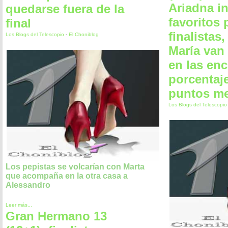
Ariadna in
quedarse fuera de la
favoritos 
final
finalistas
Los Blogs del Telescopio
-
El Choniblog
María van
en las en
porcentaj
puntos m
Los Blogs del Telescopi
Los pepistas se volcarían con Marta
que acompaña en la otra casa a
Alessandro
Leer más...
Gran Hermano 13