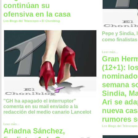
continúan su
ofensiva en la casa
Los Blogs del Telescopio
-
El Choniblog
Pepe y Sindia, 
como finalistas
Leer más...
Gran Her
(12+1): lo
nominado
semana s
Sindia, Ma
Ari se ada
"GH ha apagado el interruptor"
comenta en su mail enviado a la
nueva cas
redacción del medio canario Lancelot
rumores s
Leer más...
Los Blogs del Telescopi
Ariadna Sánchez,