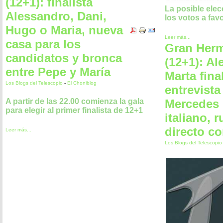
(12+1): finalista
La posible elec
Alessandro, Dani,
los votos a fav
Hugo o Maria, nueva
Leer más...
casa para los
Gran Her
candidatos y bronca
(12+1): Al
entre Pepe y María
Marta final
Los Blogs del Telescopio
-
El Choniblog
entrevista
Mercedes 
A partir de las 22.00 comienza la gala
para elegir al primer finalista de 12+1
italiano, 
directo c
Leer más...
Los Blogs del Telescopi