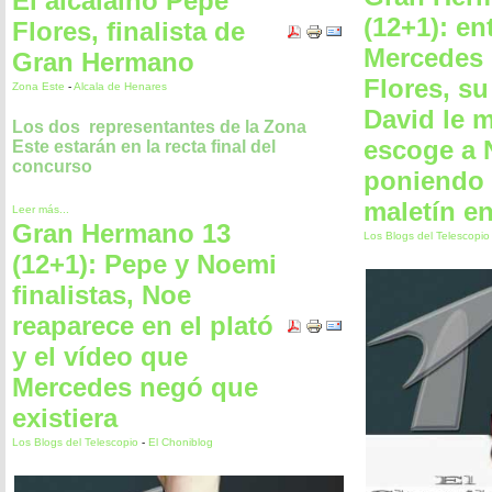
El alcalaíno Pepe
(12+1): en
Flores, finalista de
Mercedes 
Gran Hermano
Flores, s
Zona Este
-
Alcala de Henares
David le 
Los dos representantes de la Zona
escoge a 
Este estarán en la recta final del
concurso
poniendo 
maletín e
Leer más...
Gran Hermano 13
Los Blogs del Telescopi
(12+1): Pepe y Noemi
finalistas, Noe
reaparece en el plató
y el vídeo que
Mercedes negó que
existiera
Los Blogs del Telescopio
-
El Choniblog