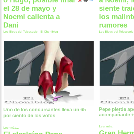
el 28 de mayo y
siente tra
Noemi calienta a
los malin
Dani
rumores
Los Blogs del Telescopio
-
El Choniblog
Los Blogs del Telescopi
Pepe pierde ap
Uno de los concursantes lleva un 65
acompañante +
por ciento de los votos
Leer más...
Leer más...
Gran Her