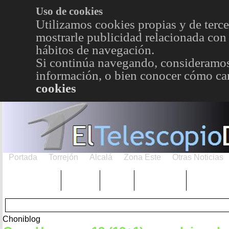
Uso de cookies
Utilizamos cookies propias y de terce
mostrarle publicidad relacionada con 
hábitos de navegación.
Si continúa navegando, consideramos
información, o bien conocer cómo cam
cookies
Portada
Torrejón
Alcalá
Zona Este
Otras Noticias
TRENDING
Púnica
Metro
Choniblog
MetroEst
Choniblog