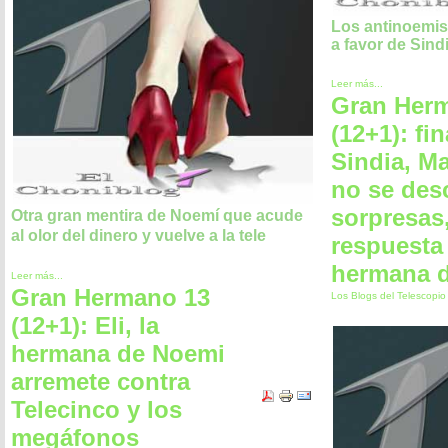
Los antinoemist
a favor de Sind
Leer más...
Gran Her
(12+1): fi
Sindia, M
no se des
sorpresas
Otra gran mentira de Noemí que acude
al olor del dinero y vuelve a la tele
respuesta 
hermana 
Leer más...
Gran Hermano 13
Los Blogs del Telescopi
(12+1): Eli, la
hermana de Noemi
arremete contra
Telecinco y los
megáfonos