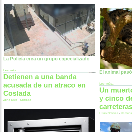
La Policía crea un grupo especializado
Leer más...
El animal pasó 
Detienen a una banda
acusada de un atraco en
Leer más...
Un muerto
Coslada
y cinco d
Zona Este
-
Coslada
carretera
Otras Noticias
-
Comunid