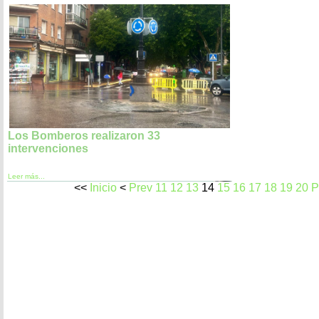
Los Bomberos realizaron 33
intervenciones
Leer más...
<<
Inicio
<
Prev
11
12
13
14
15
16
17
18
19
20
P