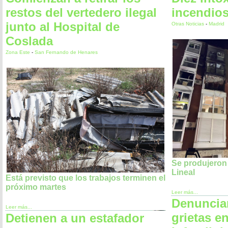
restos del vertedero ilegal
incendios
junto al Hospital de
Otras Noticias
-
Madrid
Coslada
Zona Este
-
San Fernando de Henares
Se produjeron 
Lineal
Está previsto que los trabajos terminen el
próximo martes
Leer más...
Denuncian
Leer más...
grietas e
Detienen a un estafador