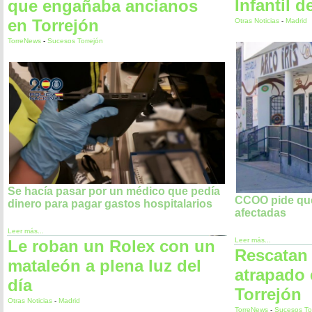
Infantil d
que engañaba ancianos
en Torrejón
Otras Noticias
-
Madrid
TorreNews
-
Sucesos Torrejón
Se hacía pasar por un médico que pedía
CCOO pide que
dinero para pagar gastos hospitalarios
afectadas
Leer más...
Leer más...
Le roban un Rolex con un
Rescatan 
mataleón a plena luz del
atrapado 
día
Torrejón
Otras Noticias
-
Madrid
TorreNews
-
Sucesos To