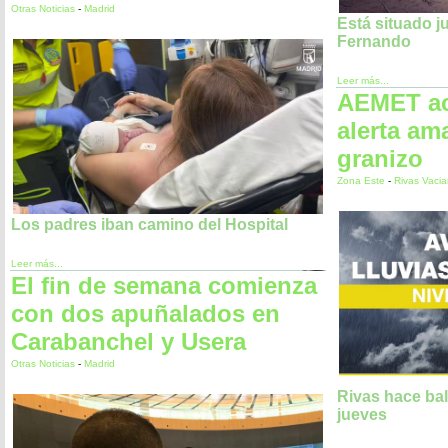
Otras Noticias
-
Madrid
Está situado j
Fernando
Leer más...
AEMET ac
alerta ama
granizo
Zona Este
-
Rivas Vaci
Los padres iban camino del Hospital
Leer más...
El fin de semana comienza
con dos apuñalados en
Carabanchel y Usera
Otras Noticias
-
Madrid
Rivas hace bal
jueves