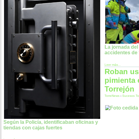
La jornada del
accidentes de 
Leer más...
Roban us
pimienta 
Torrejón
TorreNews
-
Sucesos To
Según la Policía, identificaban oficinas y
tiendas con cajas fuertes