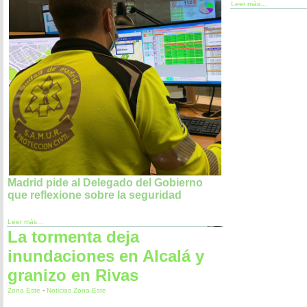
Leer más...
Madrid pide al Delegado del Gobierno
que reflexione sobre la seguridad
Leer más...
La tormenta deja
inundaciones en Alcalá y
granizo en Rivas
Zona Este
-
Noticias Zona Este