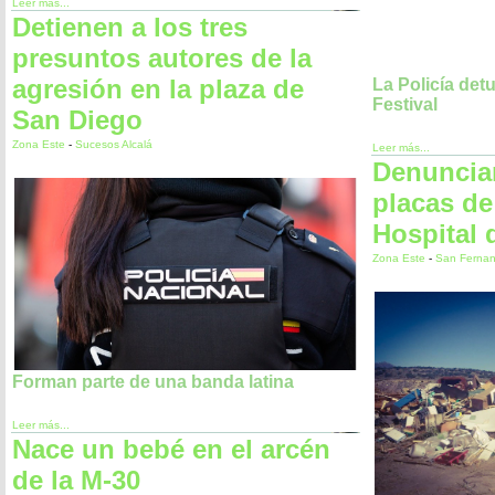
Leer más...
Detienen a los tres
presuntos autores de la
agresión en la plaza de
La Policía det
Festival
San Diego
Zona Este
-
Sucesos Alcalá
Leer más...
Denuncian
placas de 
Hospital 
Zona Este
-
San Fernan
Forman parte de una banda latina
Leer más...
Nace un bebé en el arcén
de la M-30