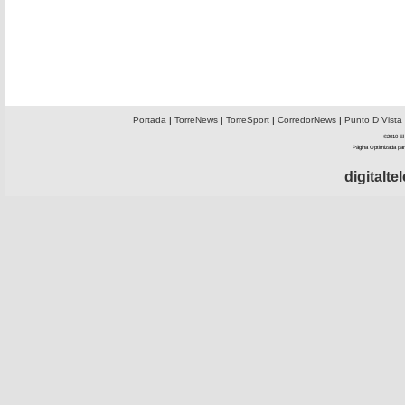
Portada
|
TorreNews
|
TorreSport
|
CorredorNews
|
Punto D Vista
©2010 El 
Página Optimizada par
digitalt