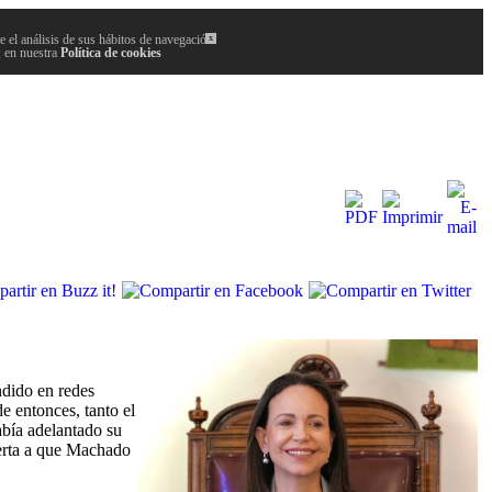
 el análisis de sus hábitos de navegación.
x
, en nuestra
Política de cookies
ndido en redes
e entonces, tanto el
bía adelantado su
uerta a que Machado