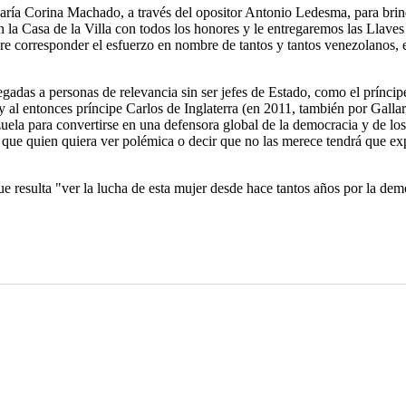
aría Corina Machado, a través del opositor Antonio Ledesma, para brin
a Casa de la Villa con todos los honores y le entregaremos las Llaves
ere corresponder el esfuerzo en nombre de tantos y tantos venezolanos,
gadas a personas de relevancia sin ser jefes de Estado, como el prínci
y al entonces príncipe Carlos de Inglaterra (en 2011, también por Galla
la para convertirse en una defensora global de la democracia y de lo
 que quien quiera ver polémica o decir que no las merece tendrá que exp
e resulta "ver la lucha de esta mujer desde hace tantos años por la demo