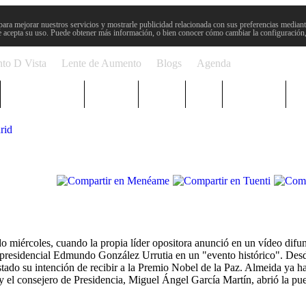
para mejorar nuestros servicios y mostrarle publicidad relacionada con sus preferencias mediante
 acepta su uso. Puede obtener más información, o bien conocer cómo cambiar la configuración
to D Vista
Lente de Aumento
Blogs
Agenda
Semana Santa
Sucesos
Plenos
Paro
Cervantes
rid
 miércoles, cuando la propia líder opositora anunció en un vídeo difu
ato presidencial Edmundo González Urrutia en un "evento histórico". Desd
o su intención de recibir a la Premio Nobel de la Paz. Almeida ya ha
, y el consejero de Presidencia, Miguel Ángel García Martín, abrió la p