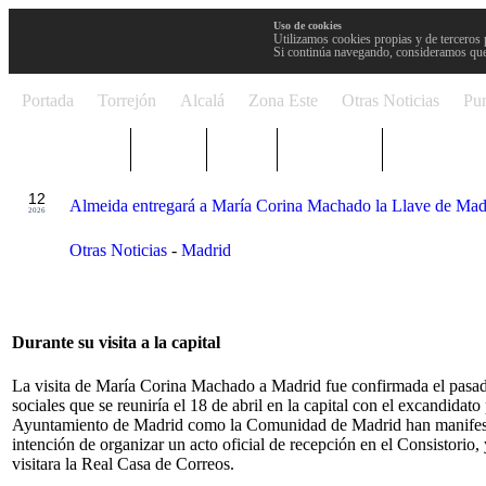
Uso de cookies
Utilizamos cookies propias y de terceros 
Si continúa navegando, consideramos que
Portada
Torrejón
Alcalá
Zona Este
Otras Noticias
Pun
TRENDING
Púnica
Metro
Choniblog
MetroEste
ABR
12
Almeida entregará a María Corina Machado la Llave de Mad
2026
Otras Noticias
-
Madrid
Durante su visita a la capital
La visita de María Corina Machado a Madrid fue confirmada el pasado
sociales que se reuniría el 18 de abril en la capital con el excandid
Ayuntamiento de Madrid como la Comunidad de Madrid han manifestad
intención de organizar un acto oficial de recepción en el Consistorio
visitara la Real Casa de Correos.