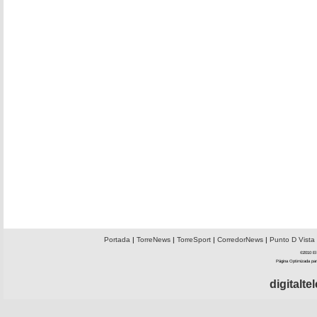
Portada
|
TorreNews
|
TorreSport
|
CorredorNews
|
Punto D Vista
©2010 El 
Página Optimizada par
digitalt