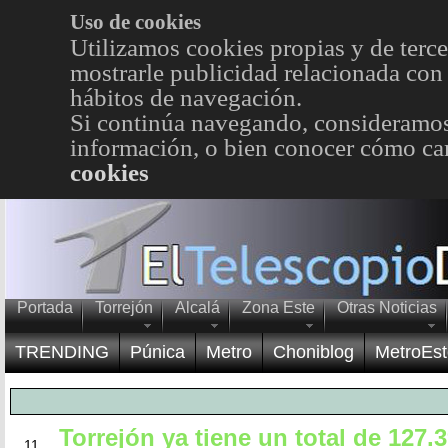
Uso de cookies
Utilizamos cookies propias y de terce
mostrarle publicidad relacionada con 
hábitos de navegación.
Si continúa navegando, consideramos
información, o bien conocer cómo cam
cookies
Portada
Torrejón
Alcalá
Zona Este
Otras Noticias
TRENDING
Púnica
Metro
Choniblog
MetroEst
Torrejón ya tiene un total de 127.
JUL
11