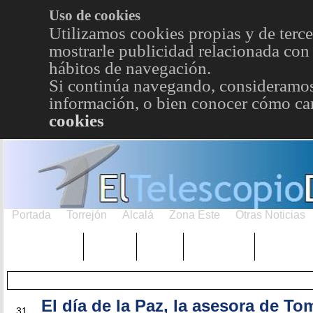
Uso de cookies
Utilizamos cookies propias y de terce
mostrarle publicidad relacionada con 
hábitos de navegación.
Si continúa navegando, consideramos
información, o bien conocer cómo cam
cookies
Portada
Torrejón
Alcalá
Zona Este
Otras Noticias
TRENDING
Púnica
Metro
Choniblog
MetroEst
El día de la Paz, la asesora de To
ENE
31