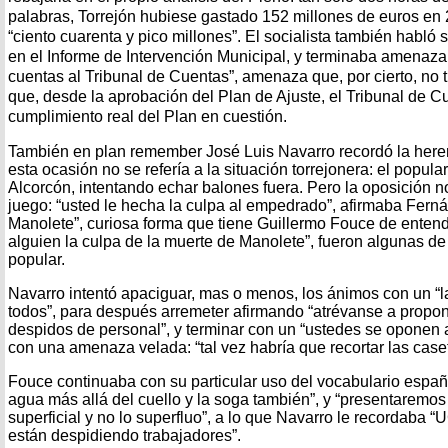
palabras, Torrejón hubiese gastado 152 millones de euros en 2
“ciento cuarenta y pico millones”. El socialista también habló
en el Informe de Intervención Municipal, y terminaba amenaza
cuentas al Tribunal de Cuentas”, amenaza que, por cierto, no 
que, desde la aprobación del Plan de Ajuste, el Tribunal de Cu
cumplimiento real del Plan en cuestión.
También en plan remember José Luis Navarro recordó la herenc
esta ocasión no se refería a la situación torrejonera: el popul
Alcorcón, intentando echar balones fuera. Pero la oposición n
juego: “usted le hecha la culpa al empedrado”, afirmaba Ferná
Manolete”, curiosa forma que tiene Guillermo Fouce de entend
alguien la culpa de la muerte de Manolete”, fueron algunas de
popular.
Navarro intentó apaciguar, mas o menos, los ánimos con un “l
todos”, para después arremeter afirmando “atrévanse a propo
despidos de personal”, y terminar con un “ustedes se oponen a
con una amenaza velada: “tal vez habría que recortar las caseta
Fouce continuaba con su particular uso del vocabulario españ
agua más allá del cuello y la soga también”, y “presentaremos 
superficial y no lo superfluo”, a lo que Navarro le recorda
están despidiendo trabajadores”.