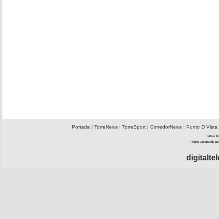
Portada
|
TorreNews
|
TorreSport
|
CorredorNews
|
Punto D Vista
©2010 El 
Página Optimizada par
digitalt