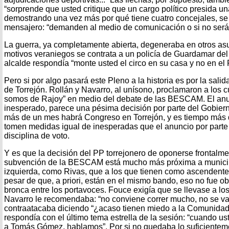
“sorprende que usted critique que un cargo político presida una 
demostrando una vez más por qué tiene cuatro concejales, se 
mensajero: “demanden al medio de comunicación o si no será
La guerra, ya completamente abierta, degeneraba en otros as
motivos veraniegos se contrata a un policía de Guardamar del 
alcalde respondía “monte usted el circo en su casa y no en el 
Pero si por algo pasará este Pleno a la historia es por la salid
de Torrejón. Rollán y Navarro, al unísono, proclamaron a los c
somos de Rajoy” en medio del debate de las BESCAM. El anu
inesperado, parece una pésima decisión por parte del Gobier
más de un mes habrá Congreso en Torrejón, y es tiempo más q
tomen medidas igual de inesperadas que el anuncio por parte 
disciplina de voto.
Y es que la decisión del PP torrejonero de oponerse frontalmen
subvención de la BESCAM está mucho más próxima a municip
izquierda, como Rivas, que a los que tienen como ascendente
pesar de que, a priori, están en el mismo bando, eso no fue o
bronca entre los portavoces. Fouce exigía que se llevase a los
Navarro le recomendaba: “no conviene correr mucho, no se va
contraatacaba diciendo “¿acaso tienen miedo a la Comunidad?
respondía con el último tema estrella de la sesión: “cuando us
a Tomás Gómez, hablamos”. Por si no quedaba lo suficientemen