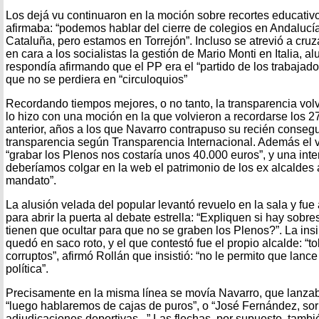
Los dejá vu continuaron en la moción sobre recortes educativo
afirmaba: “podemos hablar del cierre de colegios en Andalucía,
Cataluña, pero estamos en Torrejón”. Incluso se atrevió a cruz
en cara a los socialistas la gestión de Mario Monti en Italia, a
respondía afirmando que el PP era el “partido de los trabajado
que no se perdiera en “circuloquios”
Recordando tiempos mejores, o no tanto, la transparencia volv
lo hizo con una moción en la que volvieron a recordarse los 2
anterior, años a los que Navarro contrapuso su recién conseg
transparencia según Transparencia Internacional. Además el vi
“grabar los Plenos nos costaría unos 40.000 euros”, y una inte
deberíamos colgar en la web el patrimonio de los ex alcaldes a
mandato”.
La alusión velada del popular levantó revuelo en la sala y f
para abrir la puerta al debate estrella: “Expliquen si hay sob
tienen que ocultar para que no se graben los Plenos?”. La in
quedó en saco roto, y el que contestó fue el propio alcalde: “t
corruptos”, afirmó Rollán que insistió: “no le permito que lance
política”.
Precisamente en la misma línea se movía Navarro, que lanza
“luego hablaremos de cajas de puros”, o “José Fernández, so
adjudicaciones deportivas...” Las flechas, por supuesto, tambi