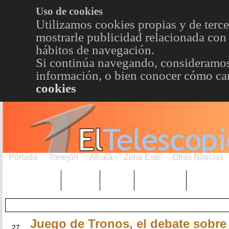
Uso de cookies
Utilizamos cookies propias y de terce
mostrarle publicidad relacionada con 
hábitos de navegación.
Si continúa navegando, consideramos
información, o bien conocer cómo cam
cookies
Portada
Torrejón
Alcalá
Zona Este
Otras Noticias
TRENDING
Púnica
Metro
Choniblog
MetroEst
Juego de Tronos, el debate sobre 
SEP
27