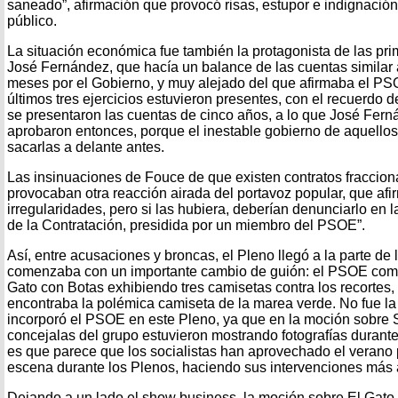
saneado”, afirmación que provocó risas, estupor e indignación 
público.
La situación económica fue también la protagonista de las pr
José Fernández, que hacía un balance de las cuentas similar
meses por el Gobierno, y muy alejado del que afirmaba el PS
últimos tres ejercicios estuvieron presentes, con el recuerdo
se presentaron las cuentas de cinco años, a lo que José Fer
aprobaron entonces, porque el inestable gobierno de aquello
sacarlas a delante antes.
Las insinuaciones de Fouce de que existen contratos fraccion
provocaban otra reacción airada del portavoz popular, que afi
irregularidades, pero si las hubiera, deberían denunciarlo en
de la Contratación, presidida por un miembro del PSOE”.
Así, entre acusaciones y broncas, el Pleno llegó a la parte de
comenzaba con un importante cambio de guión: el PSOE com
Gato con Botas exhibiendo tres camisetas contra los recortes, 
encontraba la polémica camiseta de la marea verde. No fue l
incorporó el PSOE en este Pleno, ya que en la moción sobre 
concejalas del grupo estuvieron mostrando fotografías durante
es que parece que los socialistas han aprovechado el verano 
escena durante los Plenos, haciendo sus intervenciones más 
Dejando a un lado el show business, la moción sobre El Gato