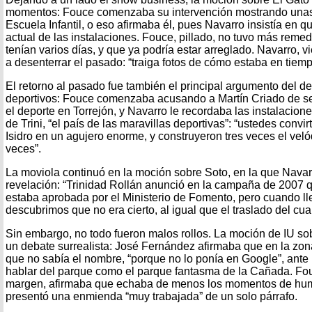
momentos: Fouce comenzaba su intervención mostrando unas f
Escuela Infantil, o eso afirmaba él, pues Navarro insistía en q
actual de las instalaciones. Fouce, pillado, no tuvo más remed
tenían varios días, y que ya podría estar arreglado. Navarro, 
a desenterrar el pasado: “traiga fotos de cómo estaba en tie
El retorno al pasado fue también el principal argumento del d
deportivos: Fouce comenzaba acusando a Martín Criado de ser
el deporte en Torrejón, y Navarro le recordaba las instalacion
de Trini, “el país de las maravillas deportivas”: “ustedes conv
Isidro en un agujero enorme, y construyeron tres veces el ve
veces”.
La moviola continuó en la moción sobre Soto, en la que Nava
revelación: “Trinidad Rollán anunció en la campaña de 2007 q
estaba aprobada por el Ministerio de Fomento, pero cuando l
descubrimos que no era cierto, al igual que el traslado del cuar
Sin embargo, no todo fueron malos rollos. La moción de IU so
un debate surrealista: José Fernández afirmaba que en la zon
que no sabía el nombre, “porque no lo ponía en Google”, ant
hablar del parque como el parque fantasma de la Cañada. Fou
margen, afirmaba que echaba de menos los momentos de humo
presentó una enmienda “muy trabajada” de un solo párrafo.