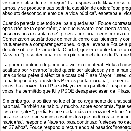
verdadero alcalde de Torrejón”. La respuesta de Navarro se h
turnos, y se producía tras pedir la cuestión de orden: “esa pr
absoluto desconocimiento de la vida pública”, espetaba el vice
Cuando parecía que todo se iba a quedar así, Fouce contraata
oposición de la oposición”, a lo que Navarro, con cierta sorna,
nosotros nos encanta oírle”, provocando una fuerte bronca en
Comenzaron acusándose de mentir, como casi siempre, y con
mutuamente a comparar gestiones, lo que llevaba a Fouce a pe
debate sobre el Estado de la Ciudad, que era contestado con o
Navarro: “presenten una moción pidiendo el cierre de Parque E
La guerra continuó dejando una víctima colateral. Helvia Rose
acallada por Navarro: “usted quería ser alcaldesa y no la han
una curiosa pelea dialéctica a costa del Plaza Mayor: “usted, 
la participación y puesto los Plenos por la mañana”, comenza
votos, ha convertido el Plaza Mayor en un panfleto”, respondí
votos, ha permitido que IU y PSOE desapareciesen del Plaza 
Sin embargo, la política no fue el único argumento de una ses
habitual. También se habló, y mucho, sobre economía. “que s
los concejales”, pedía Fouce nada más comenzar el Pleno. “m
hora de la ver dad somos nosotros los que pedimos la renunci
navideña”, respondía Navarro, para continuar: “ustedes no de
en 27 años”. Fouce respondió recurriendo al pasado: ”nosotr