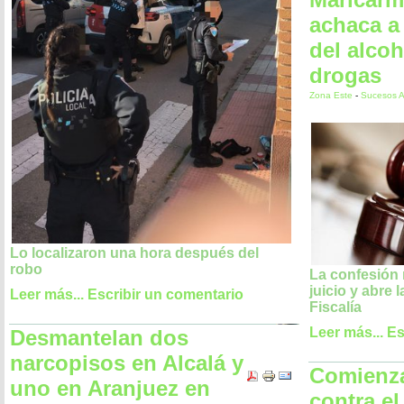
achaca a 
del alcoh
drogas
Zona Este
-
Sucesos A
Lo localizaron una hora después del
robo
La confesión 
juicio y abre 
Leer más...
Escribir un comentario
Fiscalía
Leer más...
Es
Desmantelan dos
narcopisos en Alcalá y
Comienza
uno en Aranjuez en
contra e