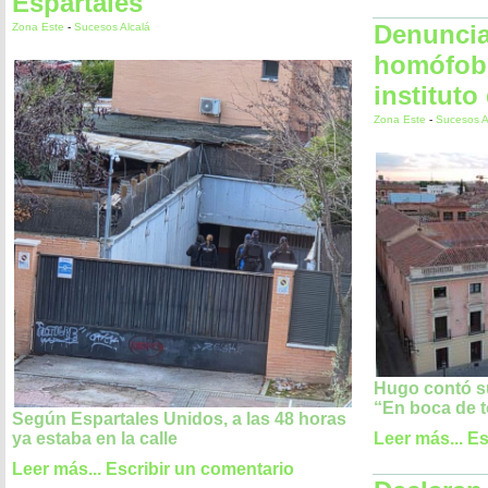
Espartales
Denuncia
Zona Este
-
Sucesos Alcalá
homófob
instituto
Zona Este
-
Sucesos A
Hugo contó su
“En boca de 
Según Espartales Unidos, a las 48 horas
ya estaba en la calle
Leer más...
Es
Leer más...
Escribir un comentario