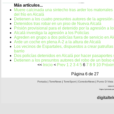
Más artículos...
Muere calcinada una sintecho tras arder los matorrales
del frío en Alcalá
Detienen a los cuatro presuntos autores de la agresión 
Detenidos tras robar en un piso de Nueva Alcalá
Prisión provisional para el detenido por la agresión a lo
Alcalá investiga la agresión a los Policías
Agreden en grupo a dos policías fuera de servicio en Al
Arde un coche en plena A-2 a la altura de Alcalá
Los vecinos de Espartales, dispuestos a crear patrulla
barrio
Dos policías detenidos en Alcalá por hacer pasaportes s
Detienen a los presuntos autores del robo de un bolso 
<<
Inicio
<
Prev
1
2
3
4
5
6
7
8
9
10
Próxi
Página 6 de 27
Portada
|
TorreNews
|
TorreSport
|
CorredorNews
|
Punto D Vista
©2010 El 
Página Optimizada par
digitalt