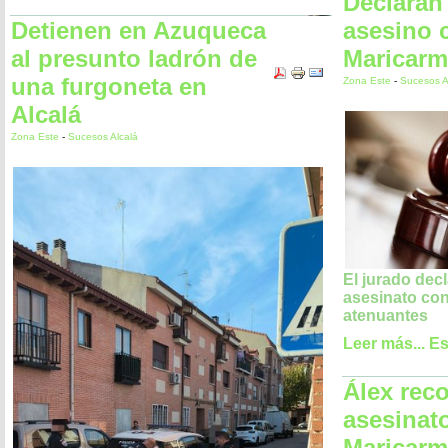
Declaran 
Detienen en Azuqueca
asesino 
al presunto ladrón de
Maricar
una furgoneta en
Zona Este
-
Sucesos A
Alcalá
Zona Este
-
Sucesos Alcalá
El jurado dec
asesinato con
atenuantes
Leer más...
Es
Álex rec
asesinat
Maricarm