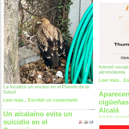
Intentó escap
alcoholemia
Leer más...
Es
La localizó un vecino en el Puente de la
Salud
Aparecen
Leer más...
Escribir un comentario
cigüeñas
Alcalá
Un alcalaíno evita un
Zona Este
-
Sucesos A
suicidio en el