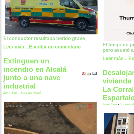
El conductor resultaba herido grave
El fuego no 
Leer más...
Escribir un comentario
pero asustó a
Leer más...
Es
Extinguen un
incendio en Alcalá
Desaloja
junto a una nave
vivienda
industrial
La Corra
Zona Este
-
Sucesos Alcalá
Espartal
Zona Este
-
Sucesos A