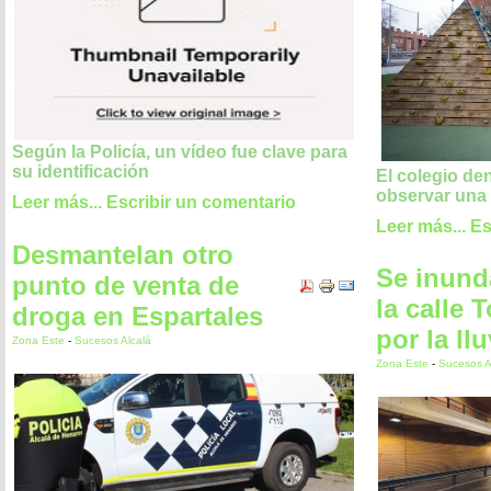
Según la Policía, un vídeo fue clave para
su identificación
El colegio de
observar una
Leer más...
Escribir un comentario
Leer más...
Es
Desmantelan otro
Se inunda
punto de venta de
la calle 
droga en Espartales
por la llu
Zona Este
-
Sucesos Alcalá
Zona Este
-
Sucesos A