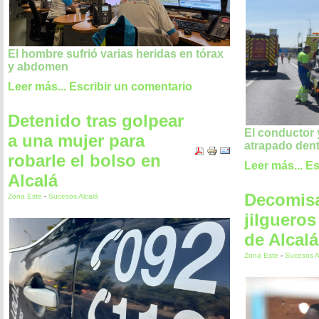
El hombre sufrió varias heridas en tórax
y abdomen
Leer más...
Escribir un comentario
Detenido tras golpear
El conductor
a una mujer para
atrapado dent
robarle el bolso en
Leer más...
Es
Alcalá
Decomis
Zona Este
-
Sucesos Alcalá
jilgueros
de Alcalá
Zona Este
-
Sucesos A