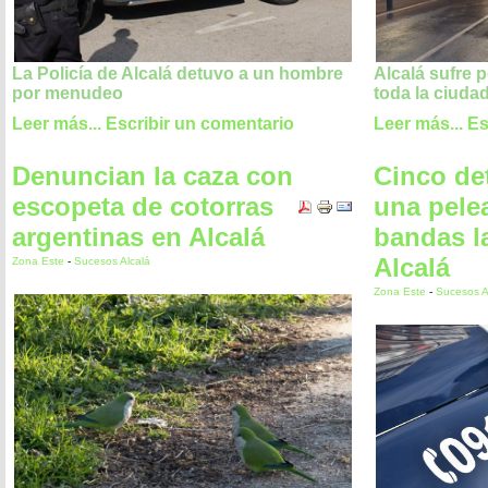
La Policía de Alcalá detuvo a un hombre
Alcalá sufre
por menudeo
toda la ciuda
Leer más...
Escribir un comentario
Leer más...
Es
Denuncian la caza con
Cinco de
escopeta de cotorras
una pele
argentinas en Alcalá
bandas l
Alcalá
Zona Este
-
Sucesos Alcalá
Zona Este
-
Sucesos A