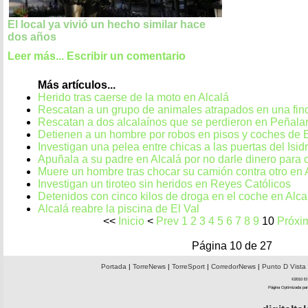
El local ya vivió un hecho similar hace
dos años
Leer más...
Escribir un comentario
Más artículos...
Herido tras caerse de la moto en Alcalá
Rescatan a un grupo de animales atrapados en una fin
Rescatan a dos alcalaínos que se perdieron en Peñala
Detienen a un hombre por robos en pisos y coches de 
Investigan una pelea entre chicas a las puertas del Is
Apuñala a su padre en Alcalá por no darle dinero para
Muere un hombre tras chocar su camión contra otro en 
Investigan un tiroteo sin heridos en Reyes Católicos
Detenidos con cinco kilos de droga en el coche en Alca
Alcalá reabre la piscina de El Val
<<
Inicio
<
Prev
1
2
3
4
5
6
7
8
9
10
Próxi
Página 10 de 27
Portada
|
TorreNews
|
TorreSport
|
CorredorNews
|
Punto D Vista
©2010 El 
Página Optimizada par