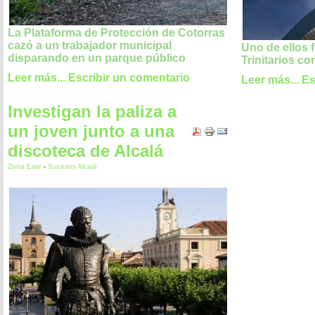
La Plataforma de Protección de Cotorras
cazó a un trabajador municipal
Uno de ellos 
disparando en un parque público
Trinitarios co
Leer más...
Escribir un comentario
Leer más...
Es
Investigan la paliza a
un joven junto a una
discoteca de Alcalá
Zona Este
-
Sucesos Alcalá