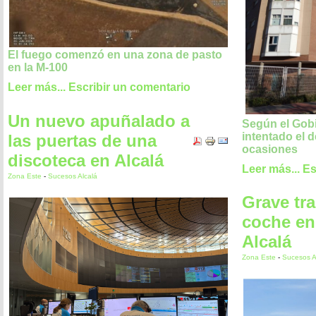
El fuego comenzó en una zona de pasto
en la M-100
Leer más...
Escribir un comentario
Un nuevo apuñalado a
Según el Gobi
intentado el d
las puertas de una
ocasiones
discoteca en Alcalá
Leer más...
Es
Zona Este
-
Sucesos Alcalá
Grave tra
coche en 
Alcalá
Zona Este
-
Sucesos A