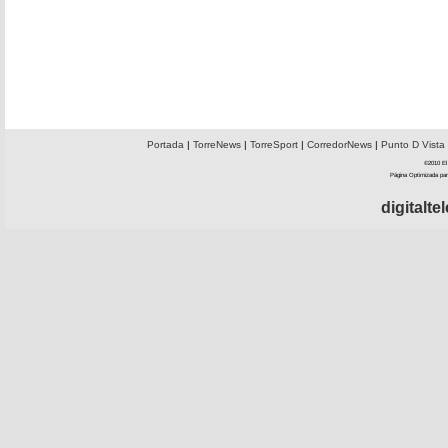
Portada
|
TorreNews
|
TorreSport
|
CorredorNews
|
Punto D Vista
©2010 El 
Página Optimizada par
digitalt