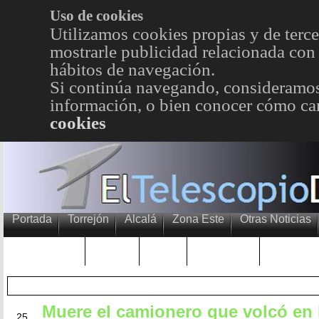
Uso de cookies
Utilizamos cookies propias y de terce
mostrarle publicidad relacionada con 
hábitos de navegación.
Si continúa navegando, consideramos
información, o bien conocer cómo cam
cookies
Portada
Torrejón
Alcalá
Zona Este
Otras Noticias
TRENDING
Púnica
Metro
Choniblog
MetroEst
Muere el camionero que volcó en l
JUN
25