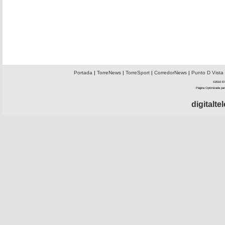
Portada
|
TorreNews
|
TorreSport
|
CorredorNews
|
Punto D Vista
©2010 El 
Página Optimizada par
digitalt