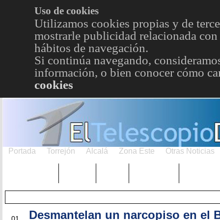
Uso de cookies
Utilizamos cookies propias y de terce
mostrarle publicidad relacionada con 
hábitos de navegación.
Si continúa navegando, consideramos
información, o bien conocer cómo cam
cookies
Portada
Torrejón
Alcalá
Zona Este
Otras Noticias
TRENDING
Púnica
Metro
Choniblog
MetroEst
Desmantelan un narcopiso en el B
JUN
01