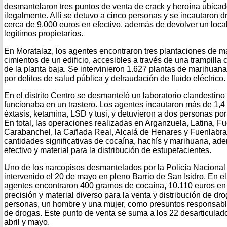
desmantelaron tres puntos de venta de crack y heroína ubic
ilegalmente. Allí se detuvo a cinco personas y se incautaron 
cerca de 9.000 euros en efectivo, además de devolver un local
legítimos propietarios.
En Moratalaz, los agentes encontraron tres plantaciones de m
cimientos de un edificio, accesibles a través de una trampilla
de la planta baja. Se intervinieron 1.627 plantas de marihuan
por delitos de salud pública y defraudación de fluido eléctrico.
En el distrito Centro se desmanteló un laboratorio clandestino
funcionaba en un trastero. Los agentes incautaron más de 1,4
éxtasis, ketamina, LSD y tusi, y detuvieron a dos personas por
En total, las operaciones realizadas en Arganzuela, Latina, Fu
Carabanchel, la Cañada Real, Alcalá de Henares y Fuenlabra
cantidades significativas de cocaína, hachís y marihuana, ad
efectivo y material para la distribución de estupefacientes.
Uno de los narcopisos desmantelados por la Policía Nacional
intervenido el 20 de mayo en pleno Barrio de San Isidro. En el 
agentes encontraron 400 gramos de cocaína, 10.110 euros en 
precisión y material diverso para la venta y distribución de d
personas, un hombre y una mujer, como presuntos responsables
de drogas. Este punto de venta se suma a los 22 desarticulado
abril y mayo.