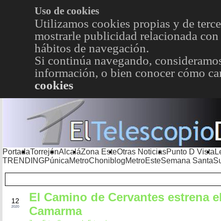
Uso de cookies
Utilizamos cookies propias y de terce
mostrarle publicidad relacionada con 
hábitos de navegación.
Si continúa navegando, consideramos
información, o bien conocer cómo cam
cookies
Portada
Torrejón
Alcalá
Zona Este
Otras Noticias
Punto D Vista
L
TRENDING
Púnica
Metro
Choniblog
MetroEste
Semana Santa
S
El Camino de Cervantes estrena e
ENE
12
Camarma
2020