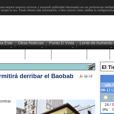
para mejorar nuestros servicios y mostrarle publicidad relacionada con sus preferencias mediante
 acepta su uso. Puede obtener más información, o bien conocer cómo cambiar la configuración
na Este
Otras Noticias
Punto D Vista
Lente de Aumento
Choniblog
MetroEste
Semana Santa
Sucesos
El T
itirá derribar el Baobab
ontrar