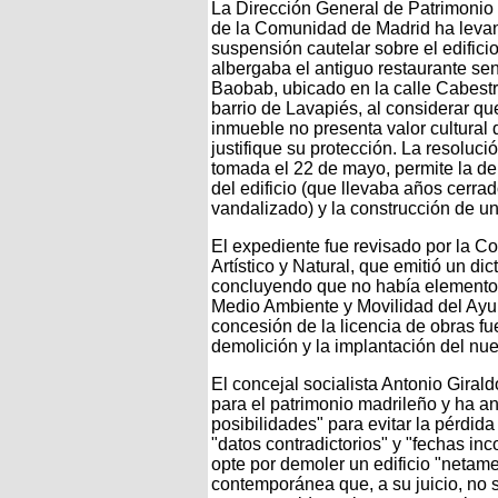
La Dirección General de Patrimonio 
de la Comunidad de Madrid ha levan
suspensión cautelar sobre el edifici
albergaba el antiguo restaurante se
Baobab, ubicado en la calle Cabestr
barrio de Lavapiés, al considerar qu
inmueble no presenta valor cultural
justifique su protección. La resolució
tomada el 22 de mayo, permite la d
del edificio (que llevaba años cerrad
vandalizado) y la construcción de un
El expediente fue revisado por la Co
Artístico y Natural, que emitió un d
concluyendo que no había elementos
Medio Ambiente y Movilidad del Ayu
concesión de la licencia de obras fu
demolición y la implantación del nu
El concejal socialista Antonio Girald
para el patrimonio madrileño y ha a
posibilidades" para evitar la pérdida
"datos contradictorios" y "fechas inc
opte por demoler un edificio "netam
contemporánea que, a su juicio, no s