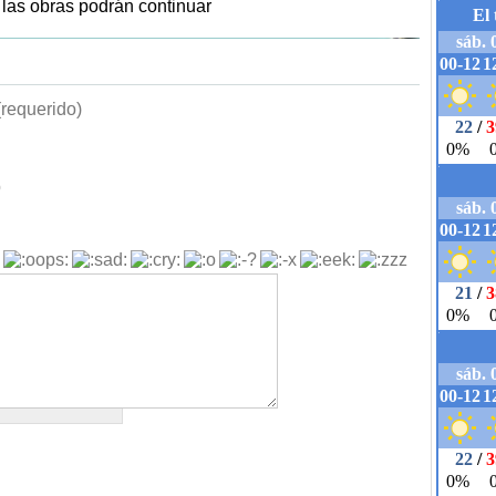
y las obras podrán continuar
requerido)
b