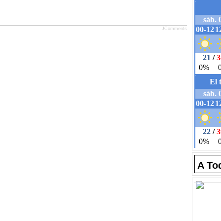
JComments
A To