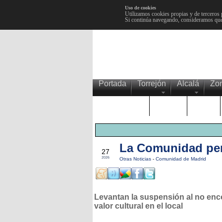
Uso de cookies
Utilizamos cookies propias y de terceros 
Si continúa navegando, consideramos que
Portada
Torrejón
Alcalá
Zo
TRENDING
Púnica
Metro
La Comunidad perm
MAY
27
2026
Otras Noticias
-
Comunidad de Madrid
Levantan la suspensión al no enc
valor cultural en el local