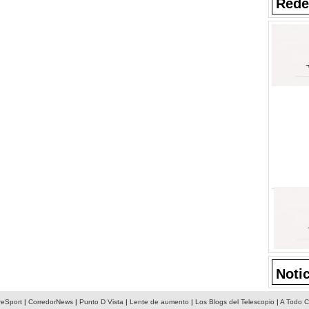
Rede
Noti
reSport
|
CorredorNews
|
Punto D Vista
|
Lente de aumento
|
Los Blogs del Telescopio
|
A Todo C