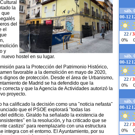
Cultural
tado la
o que
negalés
eros del
e el
 que
n,
emolición
o y
 nuevo hostel en su lugar.
misión para la Protección del Patrimonio Histórico,
ictamen favorable a la demolición en mayo de 2020,
 dignos de protección. Desde el área de Urbanismo,
ntamiento de Madrid se ha defendido que la
e correcta y que la Agencia de Actividades autorizó la
evo proyecto.
o ha calificado la decisión como una "noticia nefasta"
nunciado que el PSOE explorará "todas las
 del edificio. Giraldo ha señalado la existencia de
onsistentes" en la resolución, y ha criticado que se
ente castizo" para reemplazarlo con una estructura
e integra con el entorno. El Ayuntamiento, por su