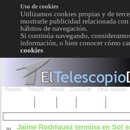
Uso de cookies
Utilizamos cookies propias y de terce
mostrarle publicidad relacionada con 
hábitos de navegación.
Si continúa navegando, consideramos
información, o bien conocer cómo cam
cookies
Portada
Torrejón
Alcalá
Zona Este
Otras Noticias
TRENDING
Púnica
Metro
Choniblog
MetroEst
Jaime Rodríguez termina en Sol s
JUN
01