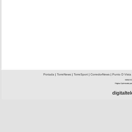
Portada
|
TorreNews
|
TorreSport
|
CorredorNews
|
Punto D Vista
©2010 El 
Página Optimizada par
digitalt