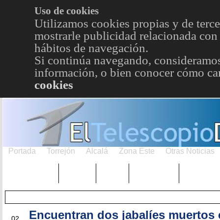
Uso de cookies
Utilizamos cookies propias y de terce
mostrarle publicidad relacionada con 
hábitos de navegación.
Si continúa navegando, consideramos
información, o bien conocer cómo cam
cookies
Portada
Torrejón
Alcalá
Zona Este
Otras Noticias
TRENDING
Púnica
Metro
Choniblog
MetroEst
Encuentran dos jabalíes muertos 
JUN
02