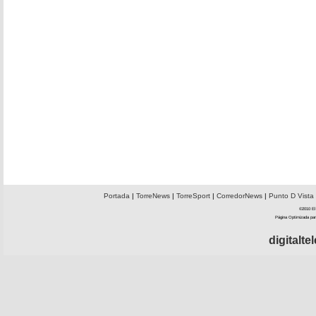
Portada
|
TorreNews
|
TorreSport
|
CorredorNews
|
Punto D Vista
©2010 El 
Página Optimizada par
digitalt