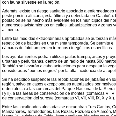
con fauna silvestre en la región.
Además, existe un riesgo sanitario asociado a enfermedades c
peste porcina africana, esta última ya detectada en Cataluña.
población se ha hecho más evidente en los municipios del nor
numerosos avistamientos en calles, urbanizaciones y zonas 
alimento.
Entre las medidas extraordinarias aprobadas se autorizan más 
repetición de batidas en una misma temporada. Se permite el 
cámaras de fototrampeo en terrenos cinegéticos específicos.
Los ayuntamientos podrán utilizar jaulas trampa, arcos y proy
urbanas y periurbanas, dentro de un radio de hasta 500 metro
También se llevarán a cabo actuaciones para despejar la vege
consideradas "puntos negros" por la alta incidencia de atropel
Se ha decidido suspender las repoblaciones de jabalíes en los
región, salvo en casos excepcionales autorizados por motivos 
orden afecta a las comarcas del Parque Nacional de la Sier
I y II), a las áreas de conservación de montes (comarcas VI, VII,
de conservación del sureste (comarcas VI, VII, VIII, IX, X y XI).
Entre las localidades afectadas se encuentran Tres Cantos, 
Manzanares, Torrelodones, Las Rozas, Pozuelo de Alarcón, M